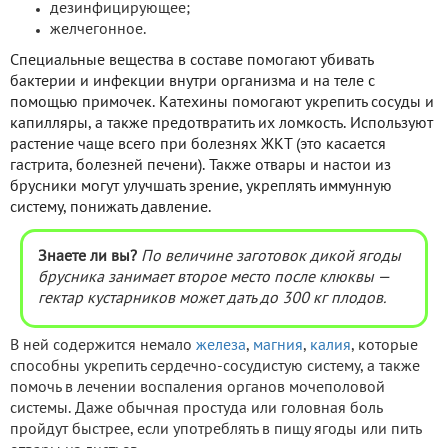
дезинфицирующее;
желчегонное.
Специальные вещества в составе помогают убивать
бактерии и инфекции внутри организма и на теле с
помощью примочек. Катехины помогают укрепить сосуды и
капилляры, а также предотвратить их ломкость. Используют
растение чаще всего при болезнях ЖКТ (это касается
гастрита, болезней печени). Также отвары и настои из
брусники могут улучшать зрение, укреплять иммунную
систему, понижать давление.
Знаете ли вы?
По величине заготовок дикой ягоды
брусника занимает второе место после клюквы —
гектар кустарников может дать до 300 кг плодов.
В ней содержится немало
железа
,
магния
,
калия
, которые
способны укрепить сердечно-сосудистую систему, а также
помочь в лечении воспаления органов мочеполовой
системы. Даже обычная простуда или головная боль
пройдут быстрее, если употреблять в пищу ягоды или пить