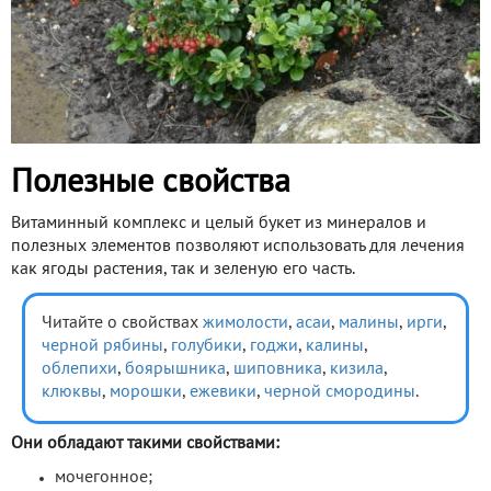
Полезные свойства
Витаминный комплекс и целый букет из минералов и
полезных элементов позволяют использовать для лечения
как ягоды растения, так и зеленую его часть.
Читайте о свойствах
жимолости
,
асаи
,
малины
,
ирги
,
черной рябины
,
голубики
,
годжи
,
калины
,
облепихи
,
боярышника
,
шиповника
,
кизила
,
клюквы
,
морошки
,
ежевики
,
черной смородины
.
Они обладают такими свойствами:
мочегонное;