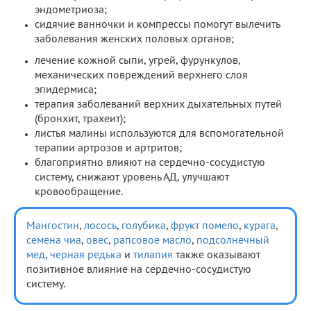
эндометриоза;
сидячие ванночки и компрессы помогут вылечить
заболевания женских половых органов;
лечение кожной сыпи, угрей, фурункулов,
механических повреждений верхнего слоя
эпидермиса;
терапия заболеваний верхних дыхательных путей
(бронхит, трахеит);
листья малины используются для вспомогательной
терапии артрозов и артритов;
благоприятно влияют на сердечно-сосудистую
систему, снижают уровень АД, улучшают
кровообращение.
Мангостин
,
лосось
,
голубика
,
фрукт помело
,
курага
,
семена чиа
,
овес
,
рапсовое масло
,
подсолнечный
мед
,
черная редька
и
тилапия
также оказывают
позитивное влияние на сердечно-сосудистую
систему.