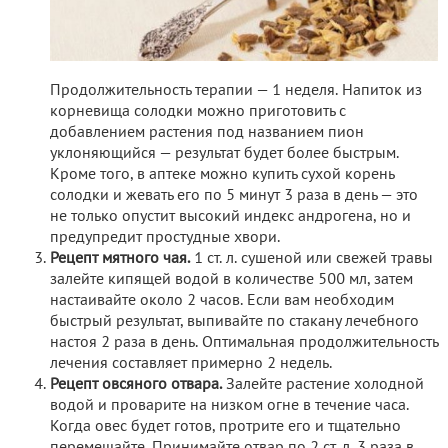
Продолжительность терапии — 1 неделя. Напиток из
корневища солодки можно приготовить с
добавлением растения под названием пион
уклоняющийся — результат будет более быстрым.
Кроме того, в аптеке можно купить сухой корень
солодки и жевать его по 5 минут 3 раза в день — это
не только опустит высокий индекс андрогена, но и
предупредит простудные хвори.
Рецепт мятного чая.
1 ст. л. сушеной или свежей травы
залейте кипящей водой в количестве 500 мл, затем
настаивайте около 2 часов. Если вам необходим
быстрый результат, выпивайте по стакану лечебного
настоя 2 раза в день. Оптимальная продолжительность
лечения составляет примерно 2 недель.
Рецепт овсяного отвара.
Залейте растение холодной
водой и проварите на низком огне в течение часа.
Когда овес будет готов, протрите его и тщательно
перемешайте. Принимайте отвар по 2 ст. л. 3 раза в