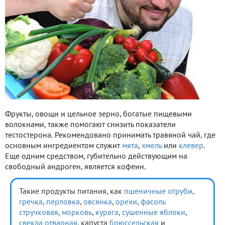
Фрукты, овощи и цельное зерно, богатые пищевыми
волокнами, также помогают снизить показатели
тестостерона. Рекомендовано принимать травяной чай, где
основным ингредиентом служит
мята
,
хмель
или
клевер
.
Еще одним средством, губительно действующим на
свободный андроген, является кофеин.
Такие продукты питания, как
пшеничные отруби
,
гречка
,
перловка
,
овсянка
,
орехи
,
фасоль
стручковая
,
морковь
,
курага
,
сушенные яблоки
,
свекла отварная
, капуста
брюссельская
и