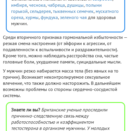
имбиря
,
чеснока
,
чабреца
,
душицы
,
полыни
горькой
,
сельдерея
,
тыквенных семечек
,
мускатного
ореха
,
хурмы
,
фундука
,
зеленого чая
для здоровья
мужчин.
Среди вторичного признака гормональной избыточности —
резкая смена настроения (от эйфории к агрессии, от
подавленности к вспыльчивости и раздражительности).
Кроме того, можно наблюдать расстройства сна, частые
головные боли, ухудшение памяти, суицидальные мысли.
У мужчин резко набирается масса тела (без явных на то
причин). Возникает неконтролируемое сексуальное
влечение, что также должно насторожить. В дальнейшем
возможны проблемы со стороны сердечно-сосудистой
системы.
Знаете ли вы?
Британские ученые проследили
причинно-следственную связь между
работоспособностью и коэффициентом
тестостерона в организме мужчины. У молодых