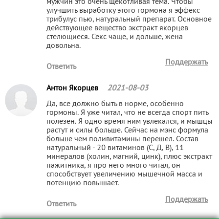
мужчин это очень щекотливая тема. Чтобы
улучшить выработку этого гормона я эффекс
трибулус пью, натуральный препарат. Основное
действующее вещество экстракт якорцев
стелющиеся. Секс чаще, и дольше, жена
довольна.
Поддержать
Ответить
Антон Якорцев
2021-08-03
Да, все должно быть в норме, особенно
гормоны. Я уже читал, что не всегда спорт пить
полезен. Я одно время ним увлекался, и мышцы
растут и силы больше. Сейчас на мэнс формула
больше чем поливитамины перешел. Состав
натуральный - 20 витаминов (С, Д, В), 11
минералов (холин, магний, цинк), плюс экстракт
пажитника, я про него много читал, он
способствует увеличению мышечной масса и
потенцию повышает.
Поддержать
Ответить