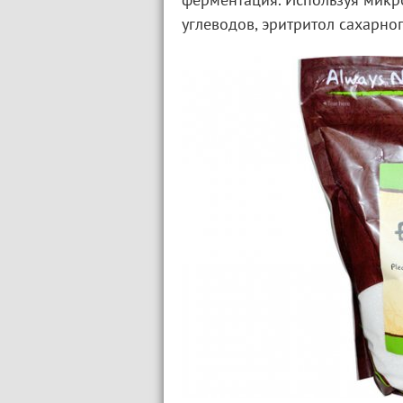
ферментация. Используя мик
углеводов, эритритол сахарн