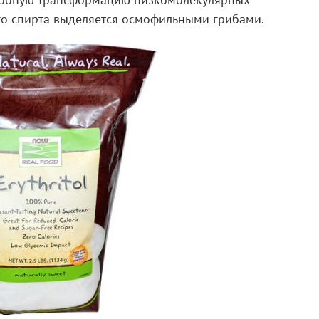
робную трансформацию низкомолекулярных
ого спирта выделяется осмофильными грибами.