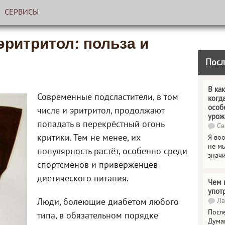
СЕРВИСЫ
эритритол: польза и
Посл
В как
Современные подсластители, в том
когд
особ
числе и эритритол, продолжают
урож
попадать в перекрёстный огонь
Св
критики. Тем не менее, их
Я во
не мы
популярность растёт, особенно среди
знач
спортсменов и приверженцев
диетического питания.
Чем 
упот
Ла
Люди, болеющие диабетом любого
Посл
типа, в обязательном порядке
Дума