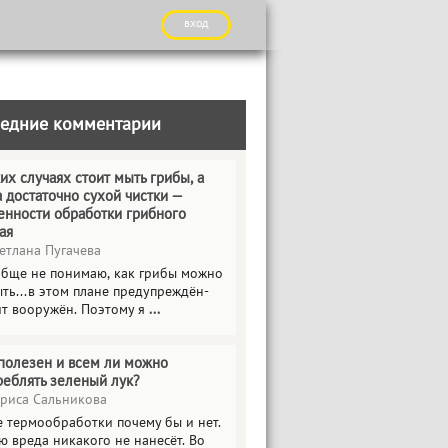
вход
едние комментарии
их случаях стоит мыть грибы, а
а достаточно сухой чистки —
енности обработки грибного
ая
етлана Пугачева
обще не понимаю, как грибы можно
ть...в этом плане предупреждён-
ит вооружён. Поэтому я
...
полезен и всем ли можно
реблять зеленый лук?
риса Сальникова
е термообработки почему бы и нет.
ю вреда никакого не нанесёт. Во