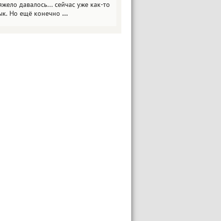
яжело давалось... сейчас уже как-то
ык. Но ещё конечно
...