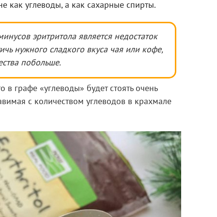
е как углеводы, а как сахарные спирты.
минусов эритритола является недостаток
тичь нужного сладкого вкуса чая или кофе,
ества побольше.
то в графе «углеводы» будет стоять очень
авимая с количеством углеводов в крахмале