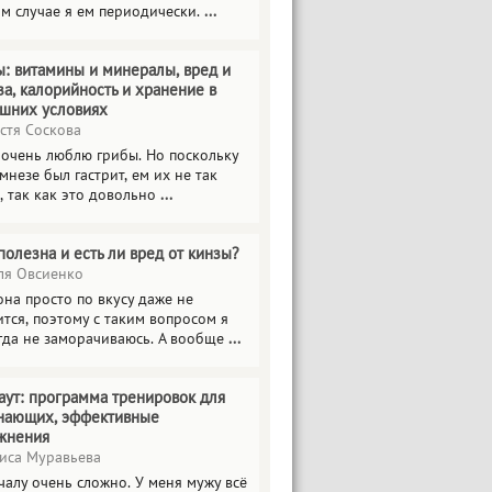
ом случае я ем периодически.
...
ы: витамины и минералы, вред и
за, калорийность и хранение в
шних условиях
стя Соскова
 очень люблю грибы. Но поскольку
мнезе был гастрит, ем их не так
, так как это довольно
...
полезна и есть ли вред от кинзы?
я Овсиенко
на просто по вкусу даже не
тся, поэтому с таким вопросом я
гда не заморачиваюсь. А вообще
...
аут: программа тренировок для
нающих, эффективные
жнения
иса Муравьева
чалу очень сложно. У меня мужу всё