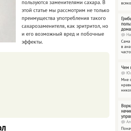
пользуются заменителями сахара. В
всяк
этой статье мы рассмотрим не только
преимущества употребления такого
Гриб
поль
сахарозаменителя, как эритритол, но
дома
и его возможный вред и побочные
На
эффекты.
Сама
в ана
часто
Чем 
Юл
Мне о
нрави
нико
Ворк
начи
упра
Ал
ол
Пона