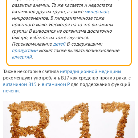
развития анемии. То же касается и недостатка
витаминов других групп, а также
минералов
,
микроэлементов. В гипервитаминозе тоже
приятного мало. Несмотря на то что витамины
группы В выводятся из организма достаточно
быстро, избыток их тоже случается.
Перекармливание
детей
В-содержащими
продуктами
может также вызвать возникновение
аллергий
.
Также некоторые светила
нетрадиционной медицины
рекомендуют употреблять В17 как средство против рака, с
витамином В15
и
витамином Р
для поддержания функций
печени
.