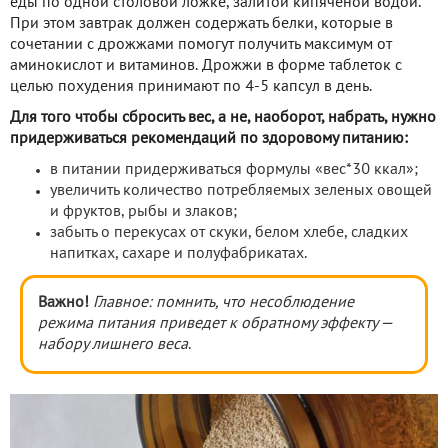
еды по одной столовой ложке, залитой кипяченой водой.
При этом завтрак должен содержать белки, которые в
сочетании с дрожжами помогут получить максимум от
аминокислот и витаминов. Дрожжи в форме таблеток с
целью похудения принимают по 4-5 капсул в день.
Для того чтобы сбросить вес, а не, наоборот, набрать, нужно
придерживаться рекомендаций по здоровому питанию:
в питании придерживаться формулы «вес*30 ккал»;
увеличить количество потребляемых зеленых овощей
и фруктов, рыбы и злаков;
забыть о перекусах от скуки, белом хлебе, сладких
напитках, сахаре и полуфабрикатах.
Важно!
Главное: помнить, что несоблюдение
режима питания приведет к обратному эффекту —
набору лишнего веса
.