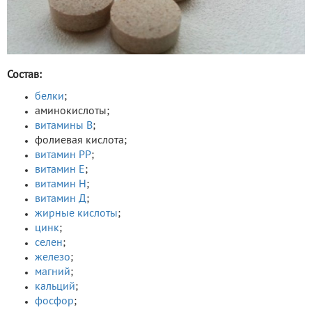
Состав:
белки
;
аминокислоты;
витамины В
;
фолиевая кислота;
витамин РР
;
витамин Е
;
витамин Н
;
витамин Д
;
жирные кислоты
;
цинк
;
селен
;
железо
;
магний
;
кальций
;
фосфор
;