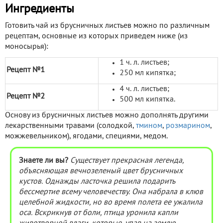
Ингредиенты
Готовить чай из брусничных листьев можно по различным
рецептам, основные из которых приведем ниже (из
моносырья):
1 ч. л. листьев;
Рецепт №1
250 мл кипятка;
4 ч. л. листьев;
Рецепт №2
500 мл кипятка.
Основу из брусничных листьев можно дополнять другими
лекарственными травами (солодкой,
тмином
,
розмарином
,
можжевельником), ягодами, специями, медом.
Знаете ли вы?
Существует прекрасная легенда,
объясняющая вечнозеленый цвет брусничных
кустов. Однажды ласточка решила подарить
бессмертие всему человечеству. Она набрала в клюв
целебной жидкости, но во время полета ее ужалила
оса. Вскрикнув от боли, птица уронила капли