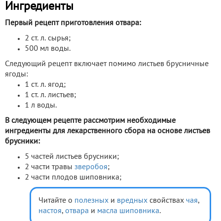
Ингредиенты
Первый рецепт приготовления отвара:
2 ст. л. сырья;
500 мл воды.
Следующий рецепт включает помимо листьев брусничные
ягоды:
1 ст. л. ягод;
1 ст. л. листьев;
1 л воды.
В следующем рецепте рассмотрим необходимые
ингредиенты для лекарственного сбора на основе листьев
брусники:
5 частей листьев брусники;
2 части травы
зверобоя
;
2 части плодов шиповника;
Читайте о
полезных
и
вредных
свойствах
чая
,
настоя
,
отвара
и
масла
шиповника
.