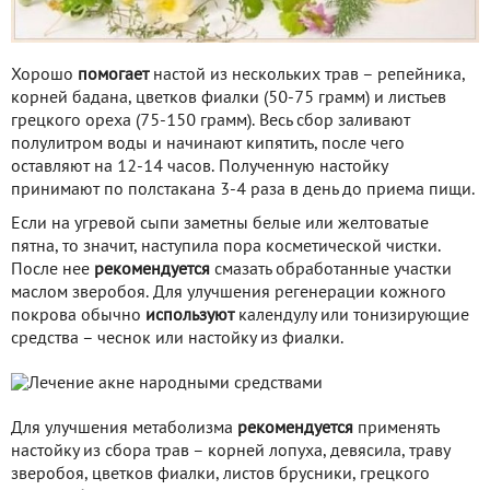
Хорошо
помогает
настой из нескольких трав – репейника,
корней бадана, цветков фиалки (50-75 грамм) и листьев
грецкого ореха (75-150 грамм). Весь сбор заливают
полулитром воды и начинают кипятить, после чего
оставляют на 12-14 часов. Полученную настойку
принимают по полстакана 3-4 раза в день до приема пищи.
Если на угревой сыпи заметны белые или желтоватые
пятна, то значит, наступила пора косметической чистки.
После нее
рекомендуется
смазать обработанные участки
маслом зверобоя. Для улучшения регенерации кожного
покрова обычно
используют
календулу или тонизирующие
средства – чеснок или настойку из фиалки.
Для улучшения метаболизма
рекомендуется
применять
настойку из сбора трав – корней лопуха, девясила, траву
зверобоя, цветков фиалки, листов брусники, грецкого