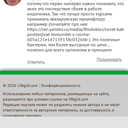
потому что перво-наперво нужно понимать, что
акне это последствие сбоев в работе
кишечника. Так что лучше просто курсами
принимать эваларовскую мультифлору
например (почитайте про нее
https://zen.yandex.ru/media/fitodoktor/sovet-kak-
podderjivat-immunitet-v-norme-
605a121e1d7139138c03266b ). Это полезные
бактерии, тем более выгодные по цене...
полезно для всего организма в принципе
Поддержать
Ответить
© 2026 Lifegid.com
Конфиденциальность
Использование любых материалов, размещенных на сайте,
разрешается при условии ссылки на lifegid.com
Редакция портала может не разделять мнение автора и не несет
ответственности за авторские материалы, за достоверность и
содержание рекламы