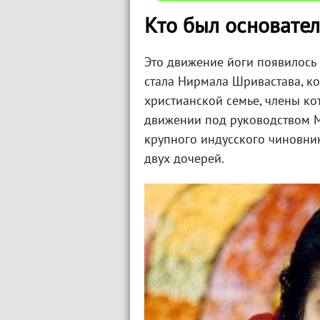
Кто был основате
Это движение йоги появилось 
стала Нирмала Шривастава, ко
христианской семье, члены ко
движении под руководством М
крупного индусского чиновни
двух дочерей.