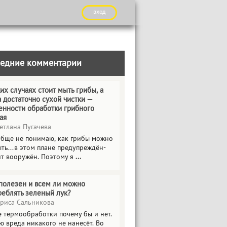
вход
едние комментарии
их случаях стоит мыть грибы, а
а достаточно сухой чистки —
енности обработки грибного
ая
етлана Пугачева
обще не понимаю, как грибы можно
ть...в этом плане предупреждён-
ит вооружён. Поэтому я
...
полезен и всем ли можно
реблять зеленый лук?
риса Сальникова
е термообработки почему бы и нет.
ю вреда никакого не нанесёт. Во