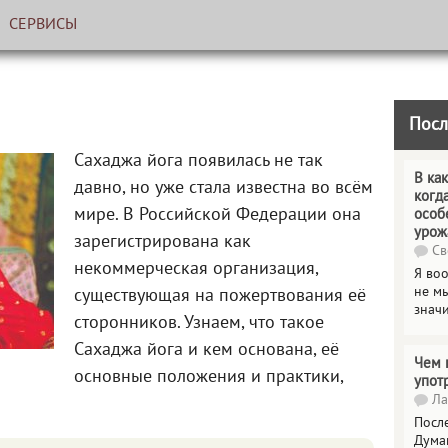
СЕРВИСЫ
Посл
Сахаджа йога появилась не так
В как
давно, но уже стала известна во всём
когд
мире. В Российской Федерации она
особ
урож
зарегистрирована как
Св
некоммерческая организация,
Я во
не мы
существующая на пожертвования её
знач
сторонников. Узнаем, что такое
Сахаджа йога и кем основана, её
Чем 
основные положения и практики,
упот
Ла
Посл
Дума