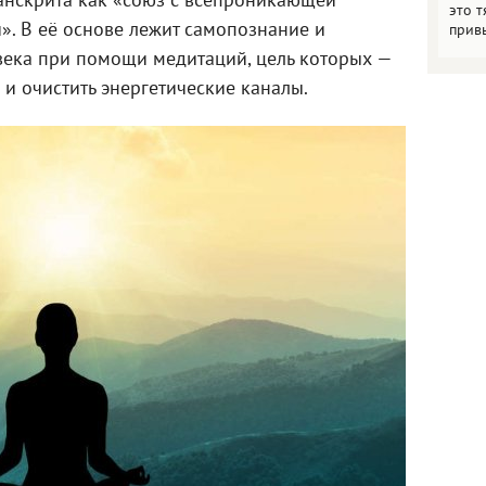
санскрита как «союз с всепроникающей
это т
». В её основе лежит самопознание и
прив
ека при помощи медитаций, цель которых —
и очистить энергетические каналы.