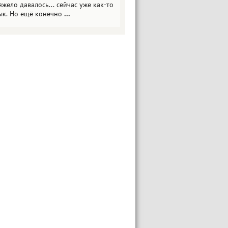
яжело давалось... сейчас уже как-то
ык. Но ещё конечно
...