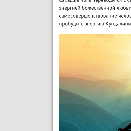
Сахаджа йога переводится с 
энергией божественной любви
самосовершенствование челов
пробудить энергию Кундалини 