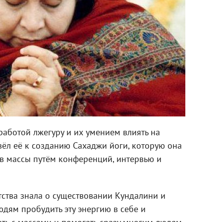
 работой лжегуру и их умением влиять на
вёл её к созданию Сахаджи йоги, которую она
 в массы путём конференций, интервью и
етства знала о существовании Кундалини и
дям пробудить эту энергию в себе и