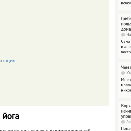
всяк
Гриб
поль
дома
На
Сама
в ана
часто
изация
Чем 
Юл
Мне о
нрави
нико
Ворк
начи
 йога
упра
Ал
Пона