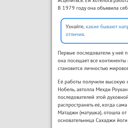
исцелиться. Ей хотелось работ
В 1979 году она объявила себ
Узнайте,
какие бывают нап
отличия
.
Первые последователи у неё п
она посещает все континенты и
становится личностью мирово
Её работы получили высокую о
Нобель, аятолла Мехди Роухан
последователей этой духовной
распространять её, когда сам
Матаджи (матушка), отошла от
основательница Сахаджи йоги 