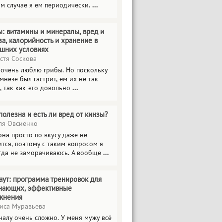
ом случае я ем периодически.
...
ы: витамины и минералы, вред и
за, калорийность и хранение в
шних условиях
стя Соскова
 очень люблю грибы. Но поскольку
мнезе был гастрит, ем их не так
, так как это довольно
...
полезна и есть ли вред от кинзы?
я Овсиенко
на просто по вкусу даже не
тся, поэтому с таким вопросом я
гда не заморачиваюсь. А вообще
...
аут: программа тренировок для
нающих, эффективные
жнения
иса Муравьева
чалу очень сложно. У меня мужу всё