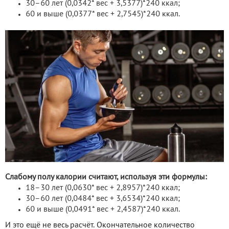
30–60 лет (0,0342* вес + 3,5377)*240 ккал;
60 и выше (0,0377* вес + 2,7545)*240 ккал.
Слабому полу калории считают, используя эти формулы:
18–30 лет (0,0630* вес + 2,8957)*240 ккал;
30–60 лет (0,0484* вес + 3,6534)*240 ккал;
60 и выше (0,0491* вес + 2,4587)*240 ккал.
И это ещё не весь расчёт. Окончательное количество