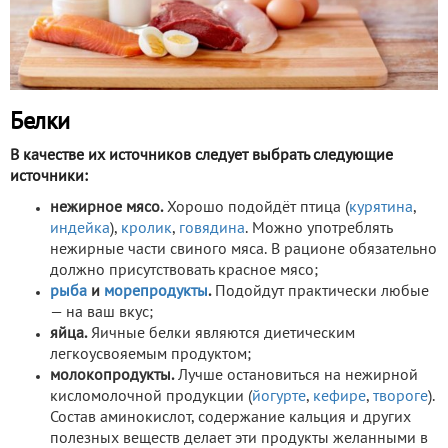
Белки
В качестве их источников следует выбрать следующие
источники:
нежирное мясо.
Хорошо подойдёт птица (
курятина
,
индейка
),
кролик
,
говядина
. Можно употреблять
нежирные части свиного мяса. В рационе обязательно
должно присутствовать красное мясо;
рыба
и
морепродукты
.
Подойдут практически любые
— на ваш вкус;
яйца.
Яичные белки являются диетическим
легкоусвояемым продуктом;
молокопродукты.
Лучше остановиться на нежирной
кисломолочной продукции (
йогурте
,
кефире
,
твороге
).
Состав аминокислот, содержание кальция и других
полезных веществ делает эти продукты желанными в