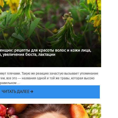
енщин: рецепты для красоты волос и кожи лица,
, увеличения бюста, лактации
пожмут плечами. Такую же реакцию зачастую вызывает упоминание
ем, все это — названия одной и той же травы, которая высоко
равильном ...
ЧИТАТЬ ДАЛЕЕ