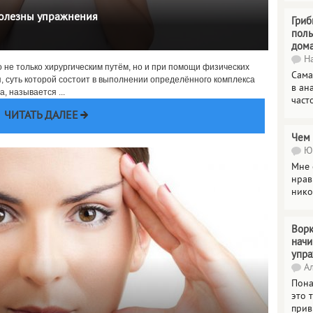
 полезны упражнения
Гриб
поль
дом
На
 не только хирургическим путём, но и при помощи физических
Сама
 суть которой состоит в выполнении определённого комплекса
в ан
, называется ...
част
ЧИТАТЬ ДАЛЕЕ
Чем 
Юл
Мне 
нрав
нико
Ворк
нач
упр
Ал
Пона
это 
прив