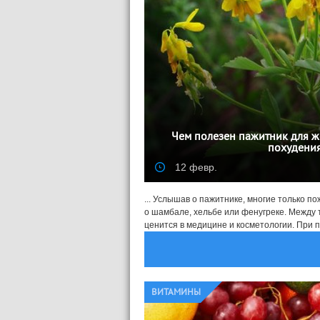
Чем полезен пажитник для ж
похудения
12 февр.
... Услышав о пажитнике, многие только 
о шамбале, хельбе или фенугреке. Между т
ценится в медицине и косметологии. При п
ВИТАМИНЫ