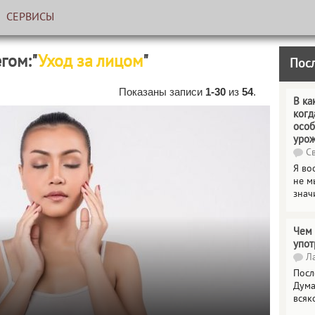
СЕРВИСЫ
егом:"
Уход за лицом
"
Пос
Показаны записи
1-30
из
54
.
В ка
когд
особ
уро
Св
Я во
не м
знач
Чем 
упот
Ла
Посл
Дума
всяк