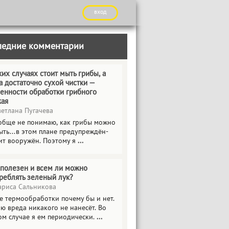
вход
ледние комментарии
ких случаях стоит мыть грибы, а
а достаточно сухой чистки —
енности обработки грибного
жая
етлана Пугачева
обще не понимаю, как грибы можно
ыть...в этом плане предупреждён-
ит вооружён. Поэтому я
...
полезен и всем ли можно
реблять зеленый лук?
риса Сальникова
е термообработки почему бы и нет.
ю вреда никакого не нанесёт. Во
ом случае я ем периодически.
...