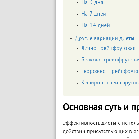
На 3 дня
На 7 дней
На 14 дней
Другие вариации диеты
Яично-грейпфрутовая
Белково-грейпфрутова
Творожно–грейпфруто
Кефирно–грейпфрутов
Основная суть и 
Эффективность диеты с испол
действии присутствующих в ег