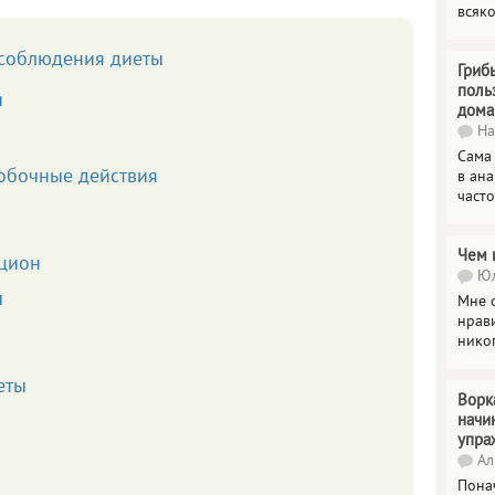
всяк
 соблюдения диеты
Гриб
поль
и
дома
На
Сама
обочные действия
в ана
часто
Чем 
цион
Юл
ы
Мне о
нрави
нико
еты
Ворк
начи
упра
Ал
Пона