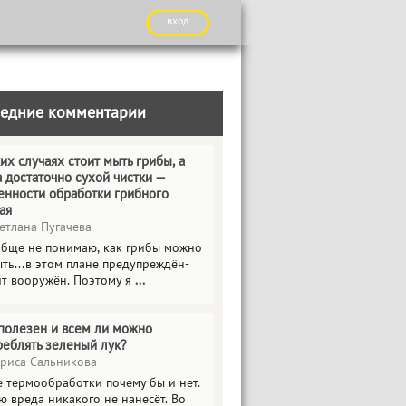
вход
едние комментарии
их случаях стоит мыть грибы, а
а достаточно сухой чистки —
енности обработки грибного
ая
етлана Пугачева
обще не понимаю, как грибы можно
ть...в этом плане предупреждён-
ит вооружён. Поэтому я
...
полезен и всем ли можно
реблять зеленый лук?
риса Сальникова
е термообработки почему бы и нет.
ю вреда никакого не нанесёт. Во