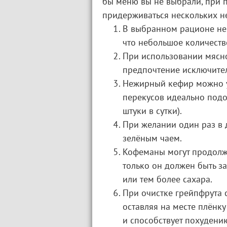
бы меню вы не выбрали, при 
придерживаться нескольких н
В выбранном рационе не 
что небольшое количеств
При использовании мясн
предпочтение исключите
Нежирный кефир можно у
перекусов идеально подо
штуки в сутки).
При желании один раз в 
зелёным чаем.
Кофеманы могут продолжи
только он должен быть з
или тем более сахара.
При очистке грейпфрута 
оставляя на месте плёнку
и способствует похудению