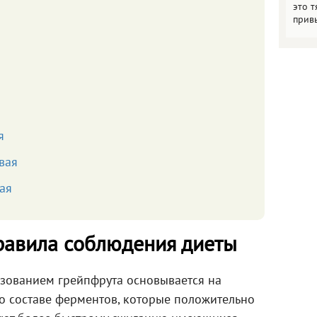
это т
прив
я
вая
ая
правила соблюдения диеты
ьзованием грейпфрута основывается на
о составе ферментов, которые положительно