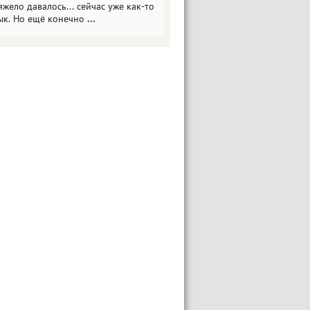
яжело давалось... сейчас уже как-то
ык. Но ещё конечно
...