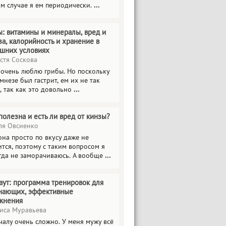
ом случае я ем периодически.
...
ы: витамины и минералы, вред и
за, калорийность и хранение в
шних условиях
стя Соскова
 очень люблю грибы. Но поскольку
мнезе был гастрит, ем их не так
, так как это довольно
...
полезна и есть ли вред от кинзы?
я Овсиенко
на просто по вкусу даже не
тся, поэтому с таким вопросом я
гда не заморачиваюсь. А вообще
...
аут: программа тренировок для
нающих, эффективные
жнения
иса Муравьева
чалу очень сложно. У меня мужу всё