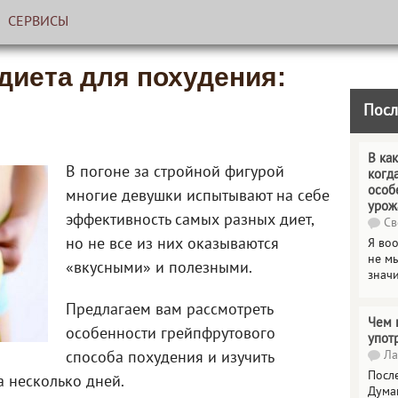
СЕРВИСЫ
диета для похудения:
Посл
В как
В погоне за стройной фигурой
когд
особ
многие девушки испытывают на себе
урож
эффективность самых разных диет,
Св
но не все из них оказываются
Я во
не мы
«вкусными» и полезными.
знач
Предлагаем вам рассмотреть
Чем 
особенности грейпфрутового
упот
Ла
способа похудения и изучить
Посл
 несколько дней.
Дума