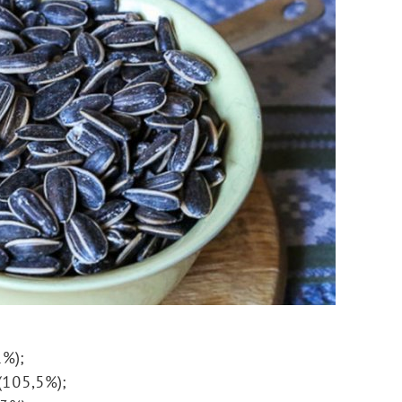
1%);
(105,5%);