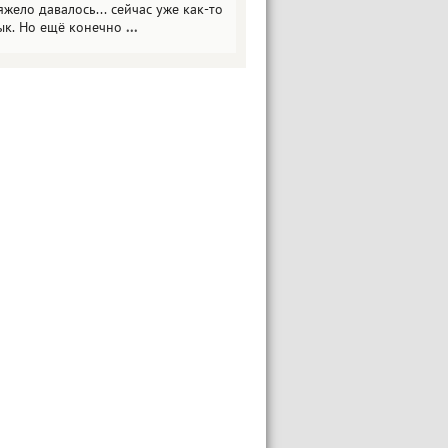
яжело давалось... сейчас уже как-то
ык. Но ещё конечно
...