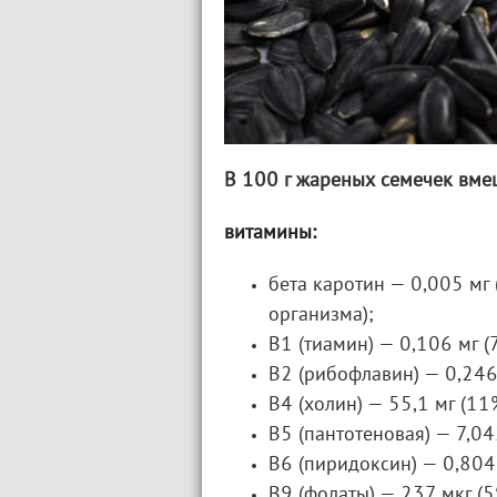
В 100 г жареных семечек вме
витамины:
бета каротин — 0,005 мг
организма);
В1 (тиамин) — 0,106 мг (7
В2 (рибофлавин) — 0,246
В4 (холин) — 55,1 мг (11
В5 (пантотеновая) — 7,04
В6 (пиридоксин) — 0,804 
В9 (фолаты) — 237 мкг (5