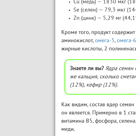
Cu (медь) — 1830 мкг (18
Se (селен) — 79,3 мкг (14
Zn (цинк) — 5,29 мг (44,1
Кроме того, продукт содержи
аминокислот,
омега-3
,
омега-
жирные кислоты, 2 полинена
Знаете ли вы?
Ядра семян 
же кальция, сколько смета
(12%), кефир (12%).
Как видим, состав ядер семян
он является. Примерно в 1 ст
витамина В5, фосфора, селена
меди.