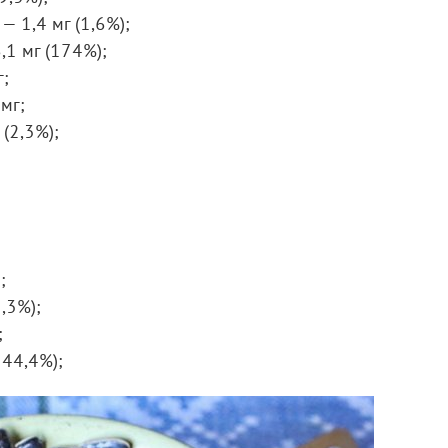
— 1,4 мг (1,6%);
,1 мг (174%);
г;
мг;
 (2,3%);
;
;
,3%);
;
144,4%);