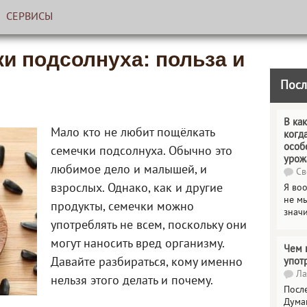
СЕРВИСЫ
и подсолнуха: польза и
Посл
В как
Мало кто не любит пощёлкать
когд
особ
семечки подсолнуха. Обычно это
урож
любимое дело и малышей, и
Св
взрослых. Однако, как и другие
Я во
не мы
продукты, семечки можно
знач
употреблять не всем, поскольку они
могут наносить вред организму.
Чем 
Давайте разбираться, кому именно
упот
Ла
нельзя этого делать и почему.
Посл
Дума