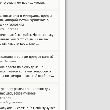
ом случае я ем периодически.
...
ы: витамины и минералы, вред и
за, калорийность и хранение в
шних условиях
стя Соскова
 очень люблю грибы. Но поскольку
мнезе был гастрит, ем их не так
, так как это довольно
...
полезна и есть ли вред от кинзы?
я Овсиенко
на просто по вкусу даже не
тся, поэтому с таким вопросом я
гда не заморачиваюсь. А вообще
...
аут: программа тренировок для
нающих, эффективные
жнения
иса Муравьева
чалу очень сложно. У меня мужу всё