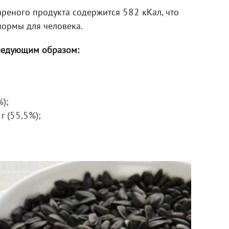
реного продукта содержится 582 кКал, что
нормы для человека.
следующим образом:
%);
г (55,5%);