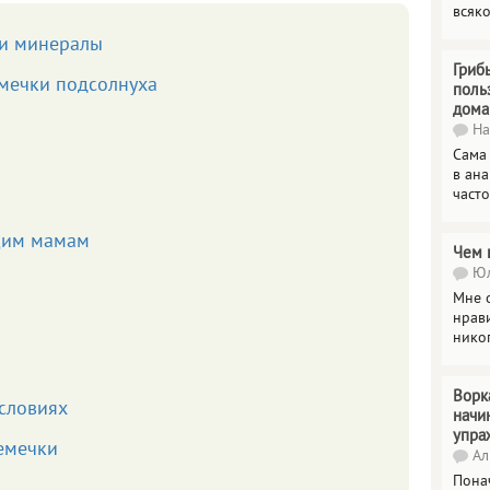
всяк
 и минералы
Гриб
мечки подсолнуха
поль
дома
На
Сама
в ана
часто
щим мамам
Чем 
Юл
Мне о
нрави
нико
Ворк
словиях
начи
упра
емечки
Ал
Пона