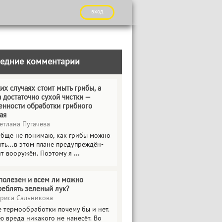
вход
едние комментарии
их случаях стоит мыть грибы, а
а достаточно сухой чистки —
енности обработки грибного
ая
етлана Пугачева
обще не понимаю, как грибы можно
ть...в этом плане предупреждён-
ит вооружён. Поэтому я
...
полезен и всем ли можно
реблять зеленый лук?
риса Сальникова
е термообработки почему бы и нет.
ю вреда никакого не нанесёт. Во