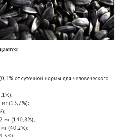
щаются:
 (0,1% от суточной нормы для человеческого
,1%);
 мг (13,7%);
%);
2 мг (140,8%);
мг (40,2%);
9,3%);