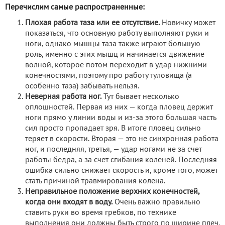
Перечислим самые распространенные:
Плохая работа таза или ее отсутствие.
Новичку может
показаться, что основную работу выполняют руки и
ноги, однако мышцы таза также играют большую
роль, именно с этих мышц и начинается движение
волной, которое потом переходит в удар нижними
конечностями, поэтому про работу туловища (а
особенно таза) забывать нельзя.
Неверная работа ног.
Тут бывает несколько
оплошностей. Первая из них — когда пловец держит
ноги прямо у линии воды и из-за этого большая часть
сил просто пропадает зря. В итоге пловец сильно
теряет в скорости. Вторая — это не синхронная работа
ног, и последняя, третья, — удар ногами не за счет
работы бедра, а за счет сгибания коленей. Последняя
ошибка сильно снижает скорость и, кроме того, может
стать причиной травмирования колена.
Неправильное положение верхних конечностей,
когда они входят в воду.
Очень важно правильно
ставить руки во время гребков, по технике
выполнения они должны быть строго по ширине плеч.