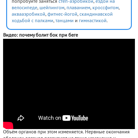
попробуйте заняться
степ-аэробикой
,
ездой на
велосипеде
,
шейпингом
,
плаванием
,
кроссфитом
,
аквааэробикой
,
фитнес-йогой
,
скандинавской
ходьбой с палками
,
танцами
и
гимнастикой
.
Видео: почему болит бок при беге
Объём органов при этом изменяется. Нервные окончания