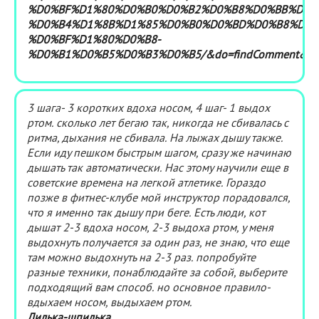
%D0%BF%D1%80%D0%B0%D0%B2%D0%B8%D0%BB%D1%
%D0%B4%D1%8B%D1%85%D0%B0%D0%BD%D0%B8%D0%
%D0%BF%D1%80%D0%B8-
%D0%B1%D0%B5%D0%B3%D0%B5/&do=findComment&co
3 шага- 3 коротких вдоха носом, 4 шаг- 1 выдох
ртом. сколько лет бегаю так, никогда не сбивалась с
ритма, дыхания не сбивала. На лыжах дышу также.
Если иду пешком быстрым шагом, сразу же начинаю
дышать так автоматически. Нас этому научили еще в
советские времена на легкой атлетике. Гораздо
позже в фитнес-клубе мой инструктор порадовался,
что я именно так дышу при беге. Есть люди, кот
дышат 2-3 вдоха носом, 2-3 выдоха ртом, у меня
выдохнуть получается за один раз, не знаю, что еще
там можно выдохнуть на 2-3 раз. попробуйте
разные техники, понаблюдайте за собой, выберите
подходящий вам способ. но основное правило-
вдыхаем носом, выдыхаем ртом.
Лилька-шпилька