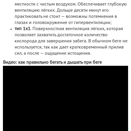
местности с чистым воздухом. Обеспечивает глубокую
вентиляцию лёгких. Дольше десяти минут его
практиковать не стоит — возможны потемнения в
глазах и головокружение от гипервентиляции;
тип 1х1
. Поверхностная вентиляция лёгких, которая
позволяет захватить достаточное количество
кислорода для завершения забега. В обычном беге не
используется, так как дает кратковременный прилив
сил, а после — ощущение истощения.
Видео: как правильно бегать и дышать при беге