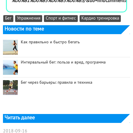
%D0%B1%D0%B5%D0%B3%D0%B5/&do=findComment&co
Бег
Упражнения
Спорт и фитнес
Кардио тренировка
Новости по теме
Как правильно и быстро бегать
Интервальный бег: польза и вред, программа
Бег через барьеры: правила и техника
Читать далее
2018-09-16