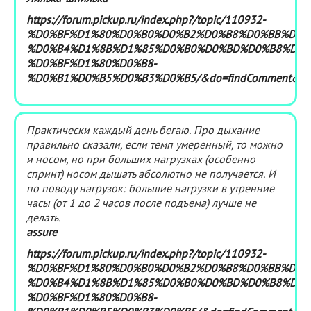
https://forum.pickup.ru/index.php?/topic/110932-
%D0%BF%D1%80%D0%B0%D0%B2%D0%B8%D0%BB%D1%
%D0%B4%D1%8B%D1%85%D0%B0%D0%BD%D0%B8%D0%
%D0%BF%D1%80%D0%B8-
%D0%B1%D0%B5%D0%B3%D0%B5/&do=findComment&co
Практически каждый день бегаю. Про дыхание
правильно сказали, если темп умеренный, то можно
и носом, но при больших нагрузках (особенно
спринт) носом дышать абсолютно не получается. И
по поводу нагрузок: большие нагрузки в утренние
часы (от 1 до 2 часов после подъема) лучше не
делать.
assure
https://forum.pickup.ru/index.php?/topic/110932-
%D0%BF%D1%80%D0%B0%D0%B2%D0%B8%D0%BB%D1%
%D0%B4%D1%8B%D1%85%D0%B0%D0%BD%D0%B8%D0%
%D0%BF%D1%80%D0%B8-