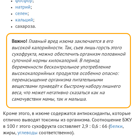
фосфор
;
натрий
;
селен
;
кальций
;
сахароза.
Важно!
Главный вред изюма заключается в его
высокой калорийности. Так, съев лишь горсть этого
сухофрукта, можно обеспечить организм половиной
суточной нормы килокалорий. В период
беременности бесконтрольное употребление
высококалорийных продуктов особенно опасно:
перенасыщение организма питательными
веществами приведёт к быстрому набору лишнего
веса, что может негативно сказаться как на
самочувствии мамы, так и малыша.
Кроме этого, в изюме содержатся антиоксиданты, которые
отлично выводят токсины из организма. Соотношение БЖУ
в 100 г этого сухофрукта составляет 2,9 : 0,6 : 66 (
белки
,
жиры,
углеводы
соответственно).