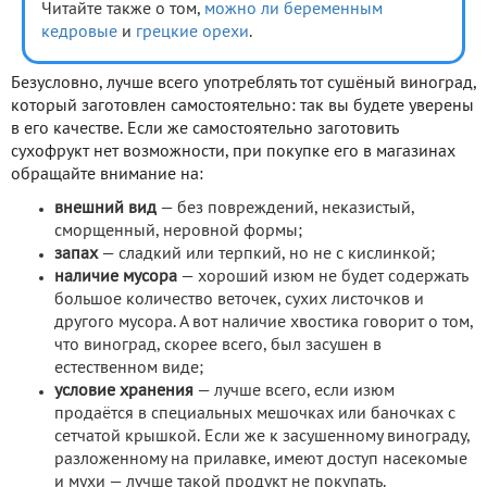
Читайте также о том,
можно ли беременным
кедровые
и
грецкие орехи
.
Безусловно, лучше всего употреблять тот сушёный виноград,
который заготовлен самостоятельно: так вы будете уверены
в его качестве. Если же самостоятельно заготовить
сухофрукт нет возможности, при покупке его в магазинах
обращайте внимание на:
внешний вид
— без повреждений, неказистый,
сморщенный, неровной формы;
запах
— сладкий или терпкий, но не с кислинкой;
наличие мусора
— хороший изюм не будет содержать
большое количество веточек, сухих листочков и
другого мусора. А вот наличие хвостика говорит о том,
что виноград, скорее всего, был засушен в
естественном виде;
условие хранения
— лучше всего, если изюм
продаётся в специальных мешочках или баночках с
сетчатой крышкой. Если же к засушенному винограду,
разложенному на прилавке, имеют доступ насекомые
и мухи — лучше такой продукт не покупать.