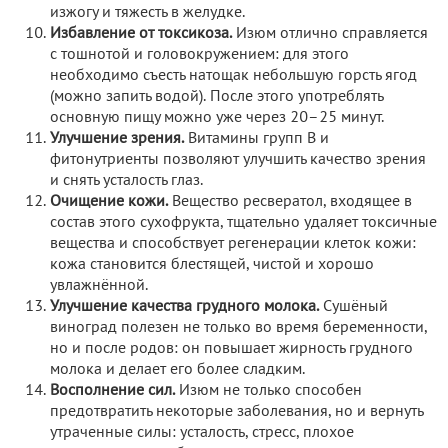
изжогу и тяжесть в желудке.
Избавление от токсикоза.
Изюм отлично справляется
с тошнотой и головокружением: для этого
необходимо съесть натощак небольшую горсть ягод
(можно запить водой). После этого употреблять
основную пищу можно уже через 20–25 минут.
Улучшение зрения.
Витамины групп В и
фитонутриенты позволяют улучшить качество зрения
и снять усталость глаз.
Очищение кожи.
Вещество ресвератол, входящее в
состав этого сухофрукта, тщательно удаляет токсичные
вещества и способствует регенерации клеток кожи:
кожа становится блестящей, чистой и хорошо
увлажнённой.
Улучшение качества грудного молока.
Сушёный
виноград полезен не только во время беременности,
но и после родов: он повышает жирность грудного
молока и делает его более сладким.
Восполнение сил.
Изюм не только способен
предотвратить некоторые заболевания, но и вернуть
утраченные силы: усталость, стресс, плохое