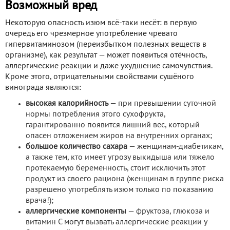
Возможный вред
Некоторую опасность изюм всё-таки несёт: в первую
очередь его чрезмерное употребление чревато
гипервитаминозом (переизбытком полезных веществ в
организме), как результат — может появиться отёчность,
аллергические реакции и даже ухудшение самочувствия.
Кроме этого, отрицательными свойствами сушёного
винограда являются:
высокая калорийность
— при превышении суточной
нормы потребления этого сухофрукта,
гарантированно появится лишний вес, который
опасен отложением жиров на внутренних органах;
большое количество сахара
— женщинам-диабетикам,
а также тем, кто имеет угрозу выкидыша или тяжело
протекаемую беременность, стоит исключить этот
продукт из своего рациона (женщинам в группе риска
разрешено употреблять изюм только по показанию
врача!);
аллергические компоненты
— фруктоза, глюкоза и
витамин С могут вызвать аллергические реакции у