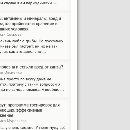
ом случае я ем периодически.
...
ы: витамины и минералы, вред и
за, калорийность и хранение в
шних условиях
стя Соскова
 очень люблю грибы. Но поскольку
мнезе был гастрит, ем их не так
, так как это довольно
...
полезна и есть ли вред от кинзы?
я Овсиенко
на просто по вкусу даже не
тся, поэтому с таким вопросом я
гда не заморачиваюсь. А вообще
...
аут: программа тренировок для
нающих, эффективные
жнения
иса Муравьева
чалу очень сложно. У меня мужу всё