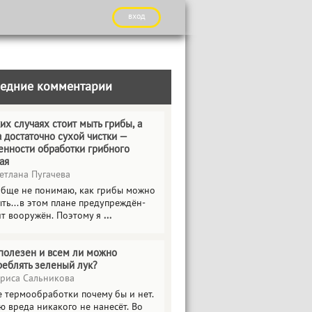
вход
едние комментарии
их случаях стоит мыть грибы, а
а достаточно сухой чистки —
енности обработки грибного
ая
етлана Пугачева
обще не понимаю, как грибы можно
ть...в этом плане предупреждён-
ит вооружён. Поэтому я
...
полезен и всем ли можно
реблять зеленый лук?
риса Сальникова
е термообработки почему бы и нет.
ю вреда никакого не нанесёт. Во