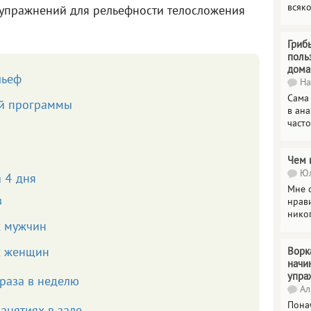
всяк
 упражнений для рельефности телосложения
Гриб
поль
дома
льеф
На
Сама
й программы
в ана
часто
Чем 
Юл
 4 дня
Мне о
в
нрави
нико
х мужчин
х женщин
Ворк
начи
упра
раза в неделю
Ал
Пона