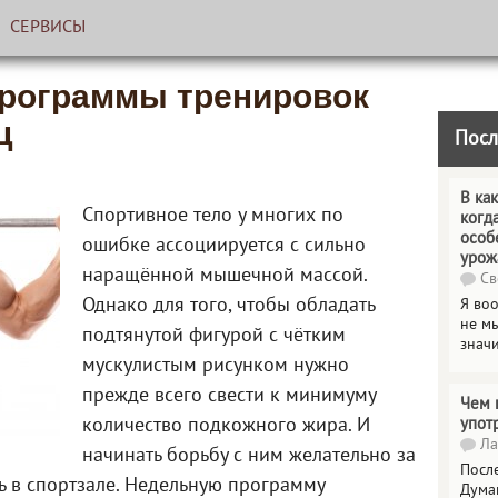
СЕРВИСЫ
рограммы тренировок
ц
Посл
В как
Спортивное тело у многих по
когд
особ
ошибке ассоциируется с сильно
урож
наращённой мышечной массой.
Св
Однако для того, чтобы обладать
Я во
не мы
подтянутой фигурой с чётким
знач
мускулистым рисунком нужно
прежде всего свести к минимуму
Чем 
количество подкожного жира. И
упот
Ла
начинать борьбу с ним желательно за
Посл
ь в спортзале. Недельную программу
Дума