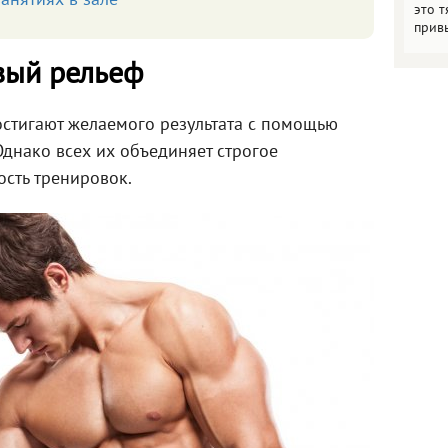
анятиях в зале
это т
прив
вый рельеф
стигают желаемого результата с помощью
днако всех их объединяет строгое
ость тренировок.