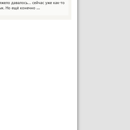
яжело давалось... сейчас уже как-то
ык. Но ещё конечно
...