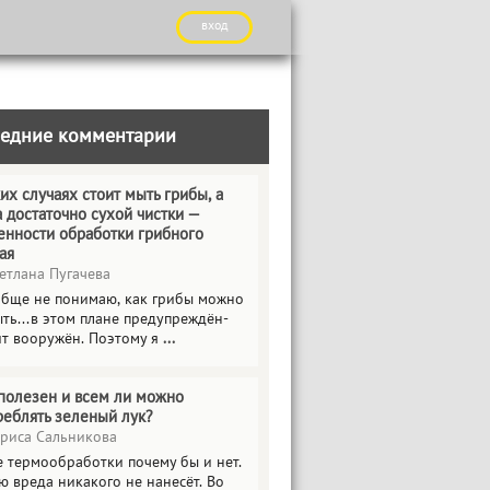
вход
едние комментарии
их случаях стоит мыть грибы, а
а достаточно сухой чистки —
енности обработки грибного
ая
етлана Пугачева
обще не понимаю, как грибы можно
ть...в этом плане предупреждён-
ит вооружён. Поэтому я
...
полезен и всем ли можно
реблять зеленый лук?
риса Сальникова
е термообработки почему бы и нет.
ю вреда никакого не нанесёт. Во