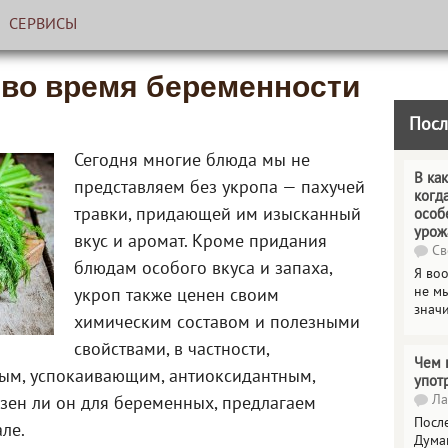
СЕРВИСЫ
 во время беременности
Посл
Сегодня многие блюда мы не
В как
представляем без укропа — пахучей
когд
травки, придающей им изысканный
особ
урож
вкус и аромат. Кроме придания
Св
блюдам особого вкуса и запаха,
Я во
не мы
укроп также ценен своим
знач
химическим составом и полезными
свойствами, в частности,
Чем 
ым, успокаивающим, антиоксидантным,
упот
Ла
зен ли он для беременных, предлагаем
Посл
ле.
Дума