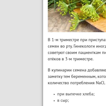
В 1-м триместре при приступ
семян во рту. Гинекологи иног
советуют своим пациенткам пи
отёков в 3-м триместре.
В кулинарии семена добавляют 
заметку тем беременным, кот
количество потребления NaCl.
при выпечке хлеба;
в сыр;