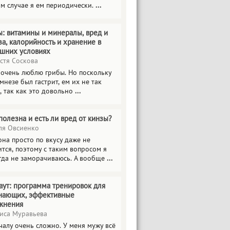
ом случае я ем периодически.
...
ы: витамины и минералы, вред и
за, калорийность и хранение в
шних условиях
стя Соскова
 очень люблю грибы. Но поскольку
мнезе был гастрит, ем их не так
, так как это довольно
...
полезна и есть ли вред от кинзы?
я Овсиенко
на просто по вкусу даже не
тся, поэтому с таким вопросом я
гда не заморачиваюсь. А вообще
...
аут: программа тренировок для
нающих, эффективные
жнения
иса Муравьева
чалу очень сложно. У меня мужу всё