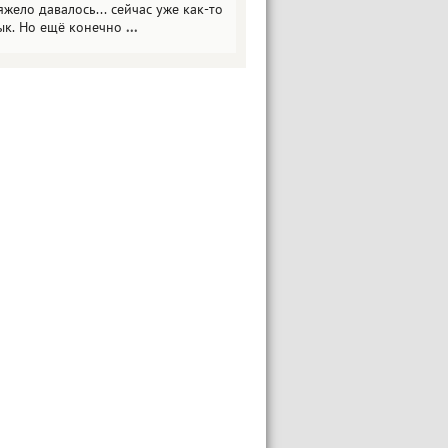
яжело давалось... сейчас уже как-то
ык. Но ещё конечно
...