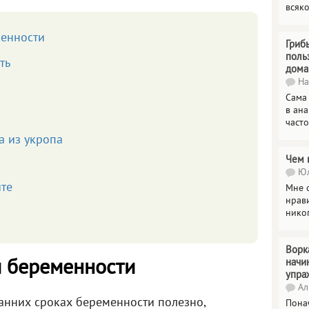
всяк
менности
Гриб
поль
ть
дома
На
Сама
в ана
часто
а из укропа
Чем 
Юл
ите
Мне о
нрави
нико
Ворк
начи
и беременности
упра
Ал
анних сроках беременности полезно,
Пона