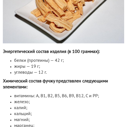
Энергетический состав изделия (в 100 граммах):
белки (протеины) — 42 г;
жиры — 19 г;
углеводы — 12 г.
Химический состав фучжу представлен следующими
элементами:
витамины: А, В1, В2, В5, В6, В9, В12, С и РР;
железо;
калий;
кальций;
магний;
марганец;