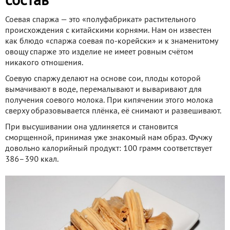
состав
Соевая спаржа — это «полуфабрикат» растительного
происхождения с китайскими корнями. Нам он известен
как блюдо «спаржа соевая по-корейски» и к знаменитому
овощу спарже это изделие не имеет ровным счётом
никакого отношения.
Соевую спаржу делают на основе сои, плоды которой
вымачивают в воде, перемалывают и вываривают для
получения соевого молока. При кипячении этого молока
сверху образовывается плёнка, её снимают и развешивают.
При высушивании она удлиняется и становится
сморщенной, принимая уже знакомый нам образ. Фучжу
довольно калорийный продукт: 100 грамм соответствует
386–390 ккал.