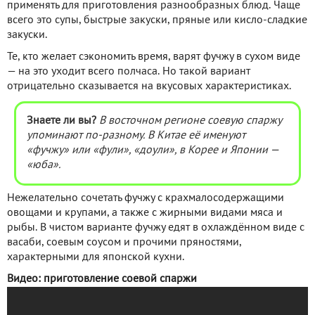
применять для приготовления разнообразных блюд. Чаще
всего это супы, быстрые закуски, пряные или кисло-сладкие
закуски.
Те, кто желает сэкономить время, варят фучжу в сухом виде
— на это уходит всего полчаса. Но такой вариант
отрицательно сказывается на вкусовых характеристиках.
Знаете ли вы?
В восточном регионе
соевую спаржу
упоминают
по-разному. В Китае её именуют
«фучжу» или «фули», «доули», в Корее и Японии —
«юба».
Нежелательно сочетать фучжу с крахмалосодержащими
овощами и крупами, а также с жирными видами мяса и
рыбы. В чистом варианте фучжу едят в охлаждённом виде с
васаби, соевым соусом и прочими пряностями,
характерными для японской кухни.
Видео: приготовление соевой спаржи