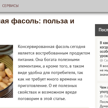
СЕРВИСЫ
ая фасоль: польза и
Посл
В как
Консервированная фасоль сегодня
когд
особ
является востребованным продуктом
урож
питания. Она богата полезными
Св
элементами, а кроме того, в таком
Я во
не мы
виде удобна для потребителя, так
знач
как не требует много времени на
приготовление. О её полезных
Чем 
свойствах и возможном вреде
упот
Ла
поговорим в этой статье.
Посл
Дума