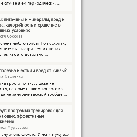
ом случае я ем периодически.
...
ы: витамины и минералы, вред и
за, калорийность и хранение в
шних условиях
стя Соскова
 очень люблю грибы. Но поскольку
мнезе был гастрит, ем их не так
, так как это довольно
...
полезна и есть ли вред от кинзы?
я Овсиенко
на просто по вкусу даже не
тся, поэтому с таким вопросом я
гда не заморачиваюсь. А вообще
...
аут: программа тренировок для
нающих, эффективные
жнения
иса Муравьева
чалу очень сложно. У меня мужу всё