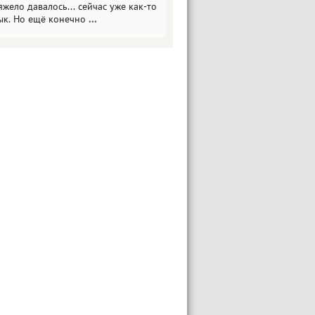
яжело давалось... сейчас уже как-то
ык. Но ещё конечно
...