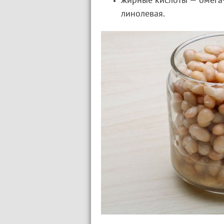
жирные кислоты — омега-
линолевая.