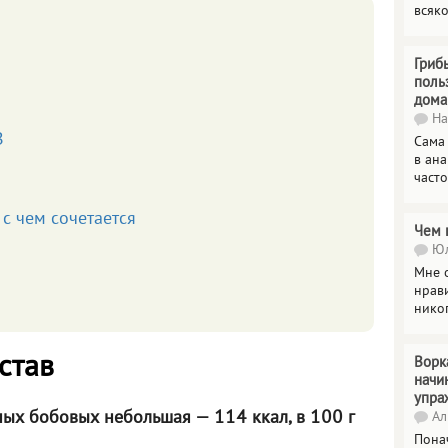
всяк
Гриб
поль
дома
На
В
Сама
в ана
часто
с чем сочетается
Чем 
Юл
Мне о
нрави
нико
став
Ворк
начи
упра
ых бобовых небольшая — 114 ккал, в 100 г
Ал
Пона