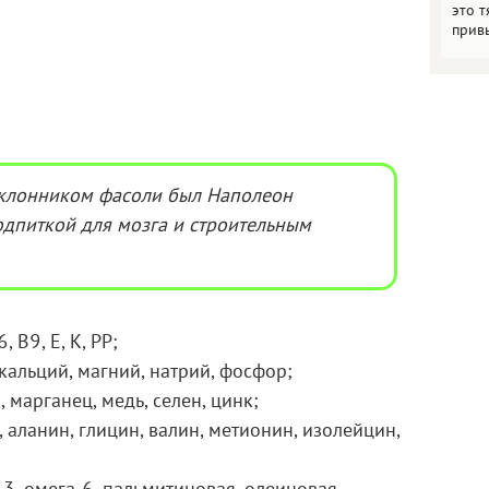
это т
прив
клонником фасоли был Наполеон
одпиткой для мозга и строительным
 В9, Е, К, РР;
кальций, магний, натрий, фосфор;
марганец, медь, селен, цинк;
аланин, глицин, валин, метионин, изолейцин,