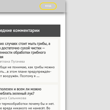
вход
едние комментарии
их случаях стоит мыть грибы, а
а достаточно сухой чистки —
енности обработки грибного
ая
етлана Пугачева
обще не понимаю, как грибы можно
ть...в этом плане предупреждён-
ит вооружён. Поэтому я
...
полезен и всем ли можно
реблять зеленый лук?
риса Сальникова
е термообработки почему бы и нет.
ю вреда никакого не нанесёт. Во