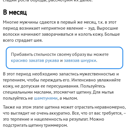
стадий роста бороды, рассмотрим их далее.
В месяц
Многие мужчины сдаются в первый же месяц, т.к. в этот
период возникает неприятное явление – зуд. Выросшие
волоски начинают заворачиваться и колоть кожу. Больше
всего страдает шея.
Прибавить стильности своему образу вы можете
красиво закатав рукава
и
завязав шнурки
.
В этот период необходимо запастись мужественностью и
терпением, чтобы переждать его. Интенсивно увлажняйте
кожу, не допуская ее пересушивания. Пользуйтесь
специальными маслами, этосмягчит щетину. Для мытья
пользуйтесь не
шампунями
, а мылом.
Также на этом этапе щетина может отрастать неравномерно,
что выглядит не очень аккуратно. Все, что от вас требуется, –
это терпение и нацеленность на результат. Можно
подстригать щетину триммером.