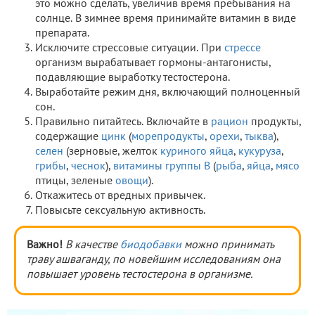
это можно сделать, увеличив время пребывания на
солнце. В зимнее время принимайте витамин в виде
препарата.
Исключите стрессовые ситуации. При
стрессе
организм вырабатывает гормоны-антагонисты,
подавляющие выработку тестостерона.
Выработайте режим дня, включающий полноценный
сон.
Правильно питайтесь. Включайте в
рацион
продукты,
содержащие
цинк
(
морепродукты
,
орехи
,
тыква
),
селен
(зерновые, желток
куриного яйца
,
кукуруза
,
грибы
,
чеснок
),
витамины группы В
(
рыба
,
яйца
,
мясо
птицы, зеленые
овощи
).
Откажитесь от вредных привычек.
Повысьте сексуальную активность.
Важно!
В качестве
биодобавки
можно принимать
траву ашваганду, по новейшим исследованиям она
повышает уровень тестостерона в организме.