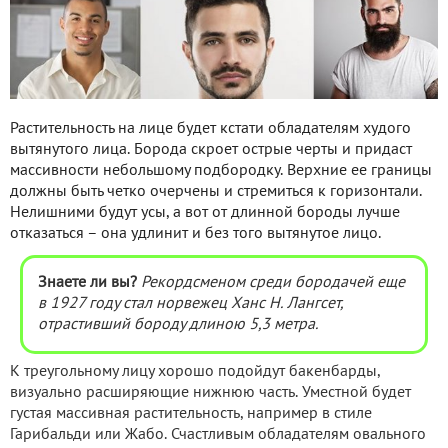
Растительность на лице будет кстати обладателям худого
вытянутого лица. Борода скроет острые черты и придаст
массивности небольшому подбородку. Верхние ее границы
должны быть четко очерчены и стремиться к горизонтали.
Нелишними будут усы, а вот от длинной бороды лучше
отказаться – она удлинит и без того вытянутое лицо.
Знаете ли вы?
Рекордсменом среди бородачей еще
в 1927 году стал норвежец Ханс Н. Лангсет,
отрастивший бороду длиною 5,3 метра.
К треугольному лицу хорошо подойдут бакенбарды,
визуально расширяющие нижнюю часть. Уместной будет
густая массивная растительность, например в стиле
Гарибальди или Жабо. Счастливым обладателям овального