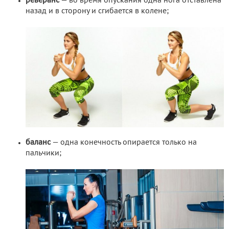
реверанс
— во время опускания одна нога отставлена
назад и в сторону и сгибается в колене;
баланс
— одна конечность опирается только на
пальчики;