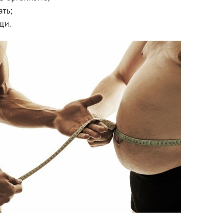
ть;
щи.