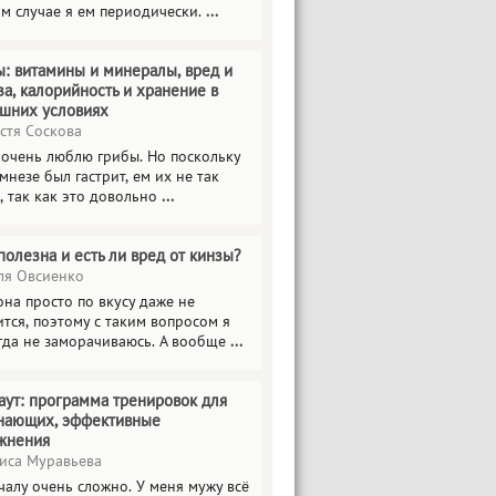
ом случае я ем периодически.
...
ы: витамины и минералы, вред и
за, калорийность и хранение в
шних условиях
стя Соскова
 очень люблю грибы. Но поскольку
мнезе был гастрит, ем их не так
, так как это довольно
...
полезна и есть ли вред от кинзы?
я Овсиенко
на просто по вкусу даже не
тся, поэтому с таким вопросом я
гда не заморачиваюсь. А вообще
...
аут: программа тренировок для
нающих, эффективные
жнения
иса Муравьева
чалу очень сложно. У меня мужу всё