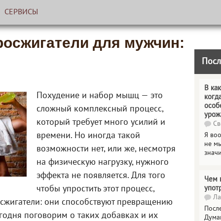
СЕРВИСЫ
осжигатели для мужчин:
Посл
В как
Похудение и набор мышц — это
когд
особ
сложный комплексный процесс,
урож
который требует много усилий и
Св
времени. Но иногда такой
Я во
не мы
возможности нет, или же, несмотря
знач
на физическую нагрузку, нужного
эффекта не появляется. Для того
Чем 
чтобы упростить этот процесс,
упот
Ла
сжигатели: они способствуют превращению
Посл
годня поговорим о таких добавках и их
Дума