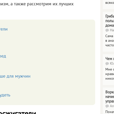
всяк
изм, а также рассмотрим их лучших
Гриб
поль
дома
тели
На
Сама
в ана
часто
ред
Чем 
Юл
Мне о
нрави
чше для мужчин
нико
Ворк
удеть
начи
упра
Ал
Пона