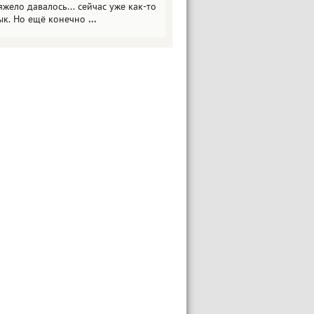
яжело давалось... сейчас уже как-то
ык. Но ещё конечно
...