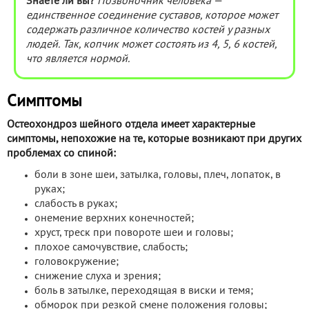
Знаете ли вы?
Позвоночник человека —
единственное соединение суставов, которое может
содержать различное количество костей у разных
людей. Так, копчик может состоять из 4, 5, 6 костей,
что является нормой.
Симптомы
Остеохондроз шейного отдела имеет характерные
симптомы, непохожие на те, которые возникают при других
проблемах со спиной:
боли в зоне шеи, затылка, головы, плеч, лопаток, в
руках;
слабость в руках;
онемение верхних конечностей;
хруст, треск при повороте шеи и головы;
плохое самочувствие, слабость;
головокружение;
снижение слуха и зрения;
боль в затылке, переходящая в виски и темя;
обморок при резкой смене положения головы;