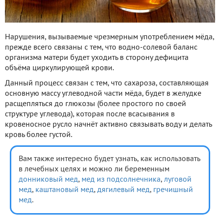
Нарушения, вызываемые чрезмерным употреблением мёда,
прежде всего связаны с тем, что водно-солевой баланс
организма матери будет уходить в сторону дефицита
объёма циркулирующей крови.
Данный процесс связан с тем, что сахароза, составляющая
основную массу углеводной части мёда, будет в желудке
расщепляться до глюкозы (более простого по своей
структуре углевода), которая после всасывания в
кровеносное русло начнёт активно связывать воду и делать
кровь более густой.
Вам также интересно будет узнать, как использовать
в лечебных целях и можно ли беременным
донниковый мед
,
мед из подсолнечника
,
луговой
мед
,
каштановый мед
,
дягилевый мед
,
гречишный
мед
.