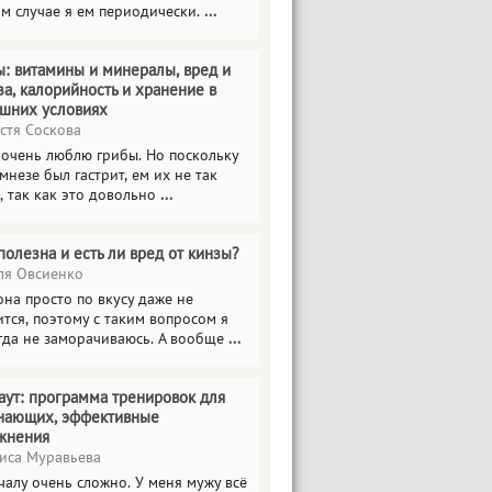
ом случае я ем периодически.
...
ы: витамины и минералы, вред и
за, калорийность и хранение в
шних условиях
стя Соскова
 очень люблю грибы. Но поскольку
мнезе был гастрит, ем их не так
, так как это довольно
...
полезна и есть ли вред от кинзы?
я Овсиенко
на просто по вкусу даже не
тся, поэтому с таким вопросом я
гда не заморачиваюсь. А вообще
...
аут: программа тренировок для
нающих, эффективные
жнения
иса Муравьева
чалу очень сложно. У меня мужу всё