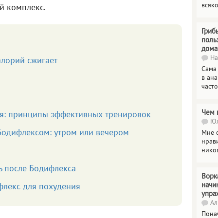
всяк
й комплекс.
Гриб
поль
дома
На
алорий сжигает
Сама
в ана
часто
Чем 
ся: принципы эффективных тренировок
Юл
Бодифлексом: утром или вечером
Мне о
нрави
нико
ь после Бодифлекса
Ворк
начи
флекс для похудения
упра
Ал
Пона