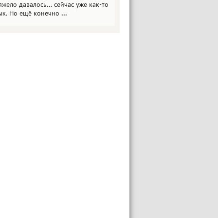
яжело давалось... сейчас уже как-то
ык. Но ещё конечно
...