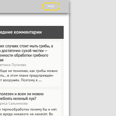
вход
едние комментарии
их случаях стоит мыть грибы, а
а достаточно сухой чистки —
енности обработки грибного
ая
етлана Пугачева
обще не понимаю, как грибы можно
ть...в этом плане предупреждён-
ит вооружён. Поэтому я
...
полезен и всем ли можно
реблять зеленый лук?
риса Сальникова
е термообработки почему бы и нет.
ю вреда никакого не нанесёт. Во