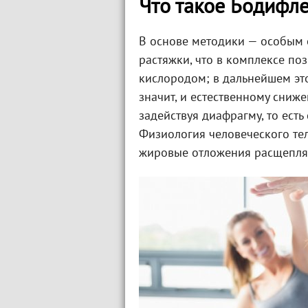
Что такое Бодифл
В основе методики — особым 
растяжки, что в комплексе по
кислородом; в дальнейшем эт
значит, и естественному сниж
задействуя диафрагму, то ест
Физиология человеческого тел
жировые отложения расщепляю