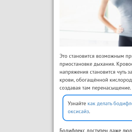
Это становится возможным п
приостановке дыхания. Крово
напряжения становится чуть з
крови, обогащённой кислородо
создавая там перенасыщение.
Узнайте
как делать бодифл
оксисайз
.
Бодифлекс доступен даже люд