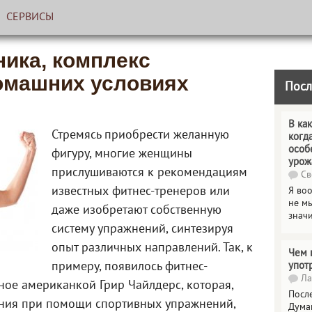
СЕРВИСЫ
ника, комплекс
омашних условиях
Посл
В как
Стремясь приобрести желанную
когд
особ
фигуру, многие женщины
урож
прислушиваются к рекомендациям
Св
известных фитнес-тренеров или
Я во
не мы
даже изобретают собственную
знач
систему упражнений, синтезируя
опыт различных направлений. Так, к
Чем 
примеру, появилось фитнес-
упот
Ла
ное американкой Грир Чайлдерс, которая,
Посл
ения при помощи спортивных упражнений,
Дума