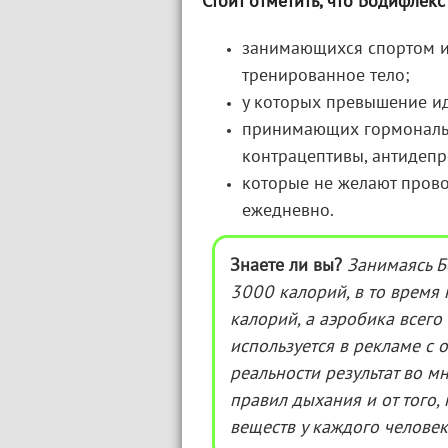
Стоит отметить, что Бодифлек
занимающихся спортом 
тренированное тело;
у которых превышение и
принимающих гормональн
контрацептивы, антидепр
которые не желают прово
ежедневно.
Знаете ли вы?
Занимаясь Б
3000 калорий, в то время 
калорий, а аэробика всег
используется в рекламе с
о
реальности результат во м
правил дыхания и от того,
веществ у каждого челове