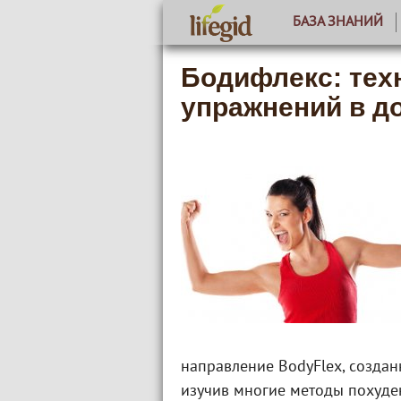
БАЗА ЗНАНИЙ
Бодифлекс: тех
упражнений в д
направление BodyFlex, создан
изучив многие методы похуд