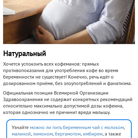
Натуральный
Хочется успокоить всех кофеманов: прямых
противопоказания для употребления кофе во время
беременности не существует! Конечно, речь идёт о
дозированном приёме, без злоупотреблений и фанатизма.
Официальная позиция Всемирной Организации
Здравоохранения не содержит конкретных рекомендаций
относительно максимально допустимой дозы кофеина,
которая однозначно не причинит вреда малышу.
Узнайте
можно ли пить беременным чай с молоком
,
малиной
,
лимоном
,
бергамотом
,
имбирем
, а также