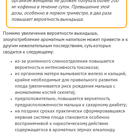
организм женщины не должен получать более 200
мг кофеина в течение суток. Превышение этой
дозы, особенно в первом триместре, в два раза
повышает вероятность выкидыша.
Помимо увеличения вероятности выкидыша,
злоупотребление ароматным напитком может привести и к
другим нежелательным последствиям, суть которых
сводится к следующему:
из-за усиленного слюноотделения повышается
вероятность и интенсивность токсикоза;
из организма матери вымываются железо и кальций,
крайне необходимые для правильного развития
плода (увеличивается риск рождения малыша с
аномалиями костей скелета);
предположительно, повышается вероятность
предрасположенности малыша к сахарному диабету;
на поздних сроках практически сформировавшаяся
нервная система плода становится особенно
восприимчивой к наркотическому действию
содержащегося в ароматных зёрнах алкалоиду.