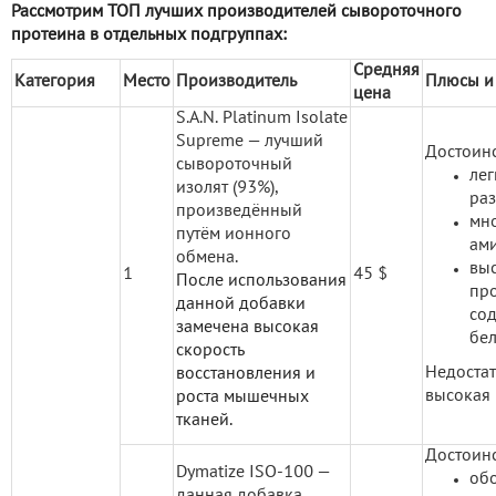
Рассмотрим ТОП лучших производителей сывороточного
протеина в отдельных подгруппах:
Средняя
Категория
Место
Производитель
Плюсы и
цена
S.A.N. Platinum Isolate
Supreme — лучший
Достоинс
сывороточный
лег
изолят (93%),
раз
произведённый
мн
путём ионного
ами
обмена.
вы
1
45 $
После использования
пр
данной добавки
со
замечена высокая
бел
скорость
Недоста
восстановления и
высокая 
роста мышечных
тканей.
Достоинс
Dymatize ISO-100 —
об
данная добавка