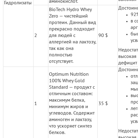
аминокислот.
Гидролизаты
Достоинс
BioTech Hydro Whey
92%
Zero — чистейший
в с
протеин. Данный вид
арг
прекрасно подходит
бы
2
для людей с
90 $
усв
аллергией на лактозу,
так как она
Недоста
полностью
высокая 
отсутствует.
дефицит 
Достоинс
Optimum Nutrition
от
100% Whey Gold
за
Standard — продукт с
мы
отличным составом:
вы
максимум белка,
про
1
35 $
минимум жиров и
лег
углеводов. Содержит
рас
аминоген и лактазу,
усв
что ускоряет синтез
Недоста
белков.
высокая 