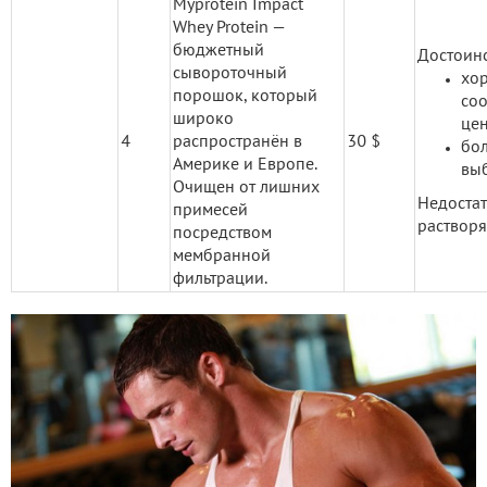
Myprotein Impact
Whey Protein —
бюджетный
Достоинс
сывороточный
хо
порошок, который
со
широко
цен
4
распространён в
30 $
бо
Америке и Европе.
выб
Очищен от лишних
Недостат
примесей
растворя
посредством
мембранной
фильтрации.