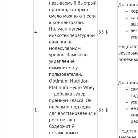
называемый быстрый
Достоинс
протеин, который
хо
смело можно отнести
кач
к концентратам.
выс
Получен путём
лег
4
35 $
низкотемпературной
усв
очистки на
Недостат
молекулярном
вкусовы
уровне. Замечено
полезны.
укрепление
иммунитета у
пользователей.
Optimum Nutrition
Достоинс
Platinum Hydro Whey
са
— добавка супер-
гид
премиум класса. Он
усв
идеально подходит
не 
1
85 $
для восстановления и
ки
роста мышц.
рас
Содержит 9
Недоста
незаменимых
высокая 