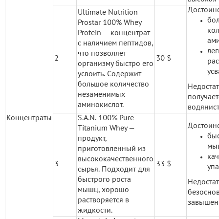
Достоинс
Ultimate Nutrition
бо
Prostar 100% Whey
кол
Protein — концентрат
ами
с наличием пептидов,
лег
что позволяет
2
30 $
рас
организму быстро его
усв
усвоить. Cодержит
большое количество
Недоста
незаменимых
получае
аминокислот.
водянист
Концентраты
S.A.N. 100% Pure
Достоинс
Titanium Whey —
бы
продукт,
мы
приготовленный из
кач
высококачественного
3
33 $
упа
сырья. Подходит для
быстрого роста
Недоста
мышц, хорошо
безосно
растворяется в
завышен
жидкости.