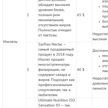
азо
обладает высоким
по
уровнем белка,
по
2
полным (или
65 $
про
минимальным)
бо
отсутствием жиров.
выб
Полностью очищен
Недоста
от лактозы.
высокая 
Изоляты
SynTrax Nectar —
самый продаваемый
Достоинс
продукт в 2018 году.
мно
Изолят прошёл
ами
многоступенчатую
отс
3
фильтрацию, не
40 $
лак
содержит сахара и
Недоста
жиров. Подходит как
довольн
профессиональным
пенится.
спортсменам, так и
любителям.
Ultimate Nutrition ISO
Sensation 93 — так