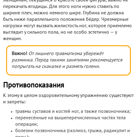
Женщинам, пекущимся о красоте своей фигуры, важно не
перекачать ягодицы. Для этого ноги нужно ставить по
ширине плеч, можно немного шире. Глубина не должна
быть ниже параллельного положения бёдер. Чрезмерные
нагрузки могут вызвать жилистость ног, которое приемлемо
выглядит у сильного пола, но не особо эстетично — у
женщин.
Важно!
От лишнего травматизма убережёт
разминка. Перед такими занятиями рекомендуется
попрыгать на скакалке и размять голени.
Противопоказания
К этому в целом оздоровительному упражнению существуют
и запреты:
травмы суставов и костей ног, а также позвоночника;
перенесённые на вышеперечисленных частях тела
операции;
болезни позвоночника (сколиоз, грыжа, радикулит и