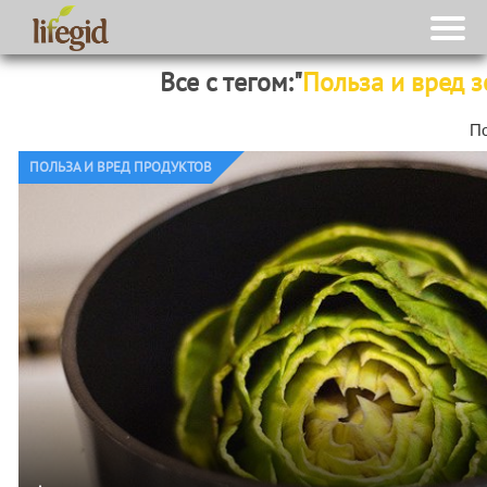
Все с тегом:"
Польза и вред з
П
ПОЛЬЗА И ВРЕД ПРОДУКТОВ