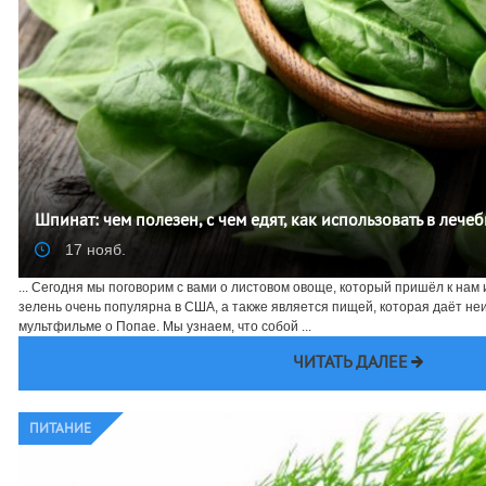
Шпинат: чем полезен, с чем едят, как использовать в лече
17 нояб.
... Сегодня мы поговорим с вами о листовом овоще, который пришёл к нам 
зелень очень популярна в США, а также является пищей, которая даёт неи
мультфильме о Попае. Мы узнаем, что собой ...
ЧИТАТЬ ДАЛЕЕ
ПИТАНИЕ