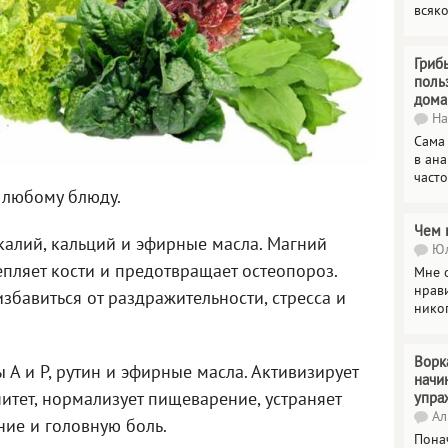
всяк
Гриб
поль
дома
На
Сама
в ана
часто
 любому блюду.
Чем 
 калий, кальций и эфирные масла. Магний
Юл
епляет кости и предотвращает остеопороз.
Мне о
нрави
збавиться от раздражительности, стресса и
нико
Ворк
 А и Р, рутин и эфирные масла. Активизирует
начи
нитет, нормализует пищеварение, устраняет
упра
Ал
ние и головную боль.
Пона