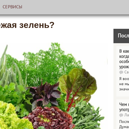
СЕРВИСЫ
ежая зелень?
Посл
В как
когд
особ
урож
Св
Я во
не мы
знач
Чем 
упот
Ла
Посл
Дума