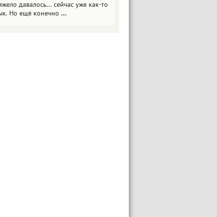
яжело давалось... сейчас уже как-то
ык. Но ещё конечно
...