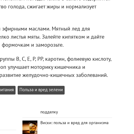
тво голода, сжигает жиры и нормализует
и эфирными маслами. Мятный лед для
лко листья мяты. Залейте кипятком и дайте
по формочкам и заморозьте.
уппы В, С, Е, Р, РР, каротин, фолиевую кислоту,
роп улучшает моторику кишечника и
развитие желудочно-кишечных заболеваний.
питания
Польза и вред зелени
подделку
Виски: польза и вред для организма