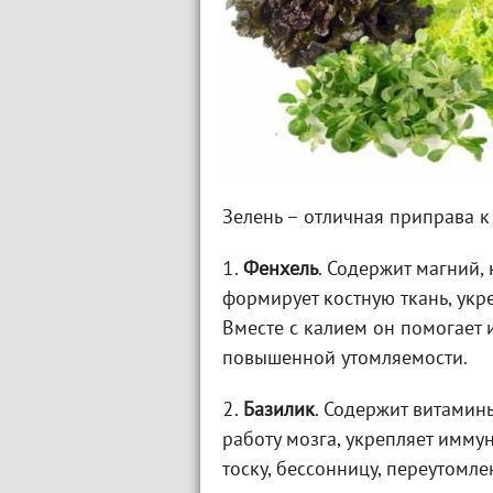
Зелень – отличная приправа к
1.
Фенхель
. Содержит магний,
формирует костную ткань, укр
Вместе с калием он помогает и
повышенной утомляемости.
2.
Базилик
. Содержит витамины
работу мозга, укрепляет имму
тоску, бессонницу, переутомле