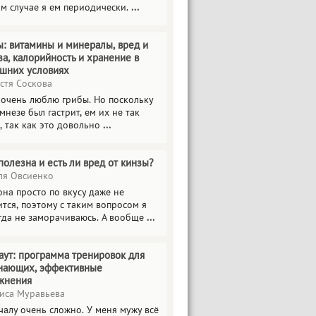
ом случае я ем периодически.
...
ы: витамины и минералы, вред и
за, калорийность и хранение в
шних условиях
стя Соскова
 очень люблю грибы. Но поскольку
мнезе был гастрит, ем их не так
, так как это довольно
...
полезна и есть ли вред от кинзы?
я Овсиенко
на просто по вкусу даже не
тся, поэтому с таким вопросом я
гда не заморачиваюсь. А вообще
...
аут: программа тренировок для
нающих, эффективные
жнения
иса Муравьева
чалу очень сложно. У меня мужу всё