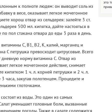
это т
склонным к полноте людям: он выводит соль из
прив
бавку в весе, оказывает легкое мочегонное
иете хорош отвар из сельдерея: залейте 3 ст.
льдерея 500 мл. кипятка, дайте настояться в
 по пол стакана отвара до еды 3 раза в день.
 витамины С, В1, В2, К, калий, марганец и
ина С петрушка превосходит цитрусовые. Всего
 дневную норму витамина С. Отвар из
вает легкое мочегонное действие, снимает
е кипятком 1 ч. л. корней петрушки и 2 ч. л.
 3 часа, закутав полотенцем. Процедите и
енькими глоточками.
 состоят из воды. Это один из самых
Салат уменьшает головные боли, вызванные
менением погоды. Также в салате содержится