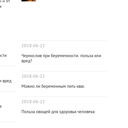
н и от
ь
2018-06-22
ости
Чернослив при беременности: польза или
вред?
2018-06-22
и вред
Можно ли беременным пить квас
2018-06-22
а
Польза овощей для здоровья человека