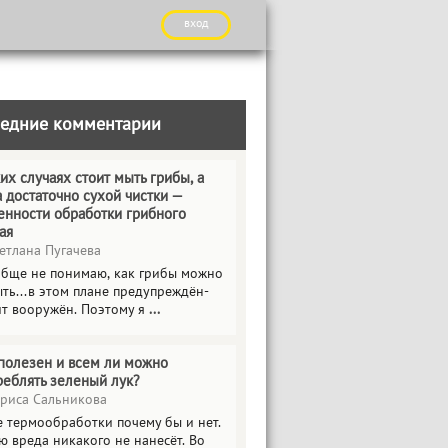
вход
едние комментарии
их случаях стоит мыть грибы, а
а достаточно сухой чистки —
енности обработки грибного
ая
етлана Пугачева
обще не понимаю, как грибы можно
ть...в этом плане предупреждён-
ит вооружён. Поэтому я
...
полезен и всем ли можно
реблять зеленый лук?
риса Сальникова
е термообработки почему бы и нет.
ю вреда никакого не нанесёт. Во