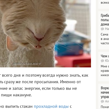
всяк
Гриб
поль
дома
На
Сама
в ана
часто
Чем 
Юл
Мне о
нрави
 всего дня и поэтому всегда нужно знать, как
нико
ть сразу же после просыпания. Именно от
ние и запас энергии, если только вы не
Ворк
начи
 пищи накануне.
упра
Ал
но выпить стакан
прохладной воды
с
Пона