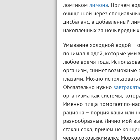
ломтиком
лимона
. Причем во
очищенной через специальные
дисбаланс, а добавленный лим
накопленных за ночь вредных
Умывание холодной водой – о
понимал людей, которые умыв
любое время года. Использов
организм, снимет возможные о
глазами. Можно использовать 
Обязательно нужно
завтракать
организма как системы, котор
Именно пища помогает по-нас
рациона – порция каши или н
разнообразные. Лично мой в
стакан сока, причем не конце
через соковыжималку. Морков