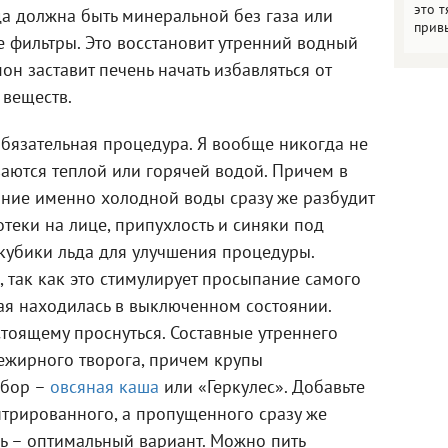
это т
да должна быть минеральной без газа или
прив
 фильтры. Это восстановит утренний водный
он заставит печень начать избавляться от
 веществ.
бязательная процедура. Я вообще никогда не
аются теплой или горячей водой. Причем в
ание именно холодной воды сразу же разбудит
теки на лице, припухлость и синяки под
кубики льда для улучшения процедуры.
, так как это стимулирует просыпание самого
ая находилась в выключенном состоянии.
тоящему проснуться. Составные утреннего
ежирного творога, причем крупы
ыбор –
овсяная каша
или «Геркулес». Добавьте
нтрированного, а пропущенного сразу же
ь – оптимальный вариант. Можно пить