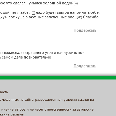
вое что сделал - умылся холодной водой )))
одой чет я забыл((( надо будет завтра напомнить себе.
дку и вот кушаю вкусные запеченные овощи:) Спасибо
Поддержать
статью,все,с завтрашнего утра я начну жить по-
а самом деле позновательно
Поддержать
ность
змещенных на сайте, разрешается при условии ссылки на
 мнение автора и не несет ответственности за авторские
ржание рекламы