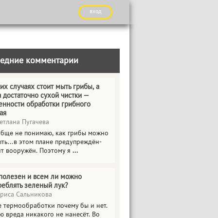
вход
едние комментарии
их случаях стоит мыть грибы, а
а достаточно сухой чистки —
енности обработки грибного
ая
етлана Пугачева
обще не понимаю, как грибы можно
ть...в этом плане предупреждён-
ит вооружён. Поэтому я
...
полезен и всем ли можно
реблять зеленый лук?
риса Сальникова
е термообработки почему бы и нет.
ю вреда никакого не нанесёт. Во