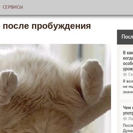
СЕРВИСЫ
ь после пробуждения
Посл
В как
когд
особ
урож
Св
Я во
не мы
знач
Чем 
упот
Ла
Посл
Дума