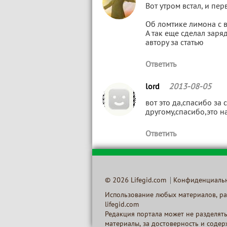
Вот утром встал, и пер
Об ломтике лимона с в
А так еще сделал заря
автору за статью
Ответить
lord
2013-08-05
вот это да,спасибо за 
другому,спасибо,это н
Ответить
© 2026 Lifegid.com
Конфиденциаль
Использование любых материалов, ра
lifegid.com
Редакция портала может не разделять
материалы, за достоверность и соде