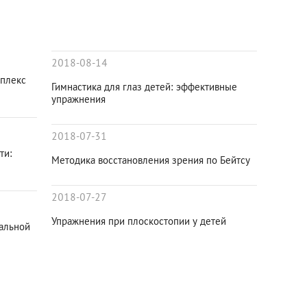
2018-08-14
мплекс
Гимнастика для глаз детей: эффективные
упражнения
2018-07-31
ти:
Методика восстановления зрения по Бейтсу
2018-07-27
Упражнения при плоскостопии у детей
альной