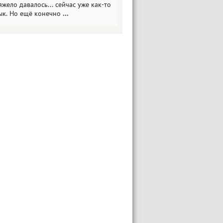
яжело давалось... сейчас уже как-то
ык. Но ещё конечно
...