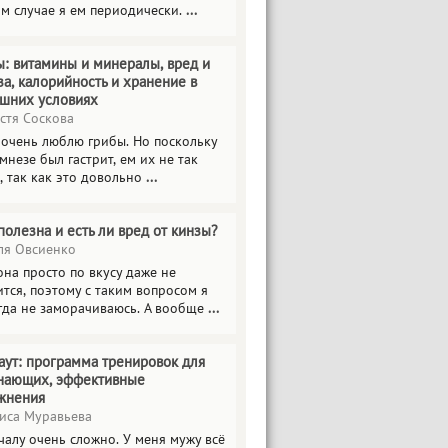
ом случае я ем периодически.
...
ы: витамины и минералы, вред и
за, калорийность и хранение в
шних условиях
стя Соскова
 очень люблю грибы. Но поскольку
мнезе был гастрит, ем их не так
, так как это довольно
...
полезна и есть ли вред от кинзы?
я Овсиенко
на просто по вкусу даже не
тся, поэтому с таким вопросом я
гда не заморачиваюсь. А вообще
...
аут: программа тренировок для
нающих, эффективные
жнения
иса Муравьева
чалу очень сложно. У меня мужу всё