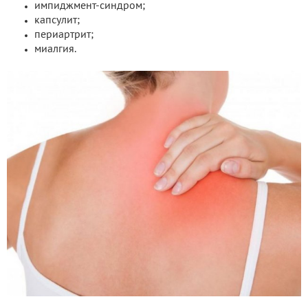
импиджмент-синдром;
капсулит;
периартрит;
миалгия.