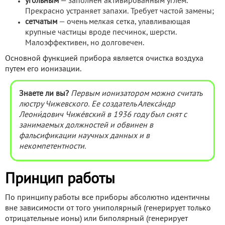
угольным
— заполнен активированным углем.
Прекрасно устраняет запахи. Требует частой замены;
сетчатым
— очень мелкая сетка, улавливающая
крупные частицы вроде песчинок, шерсти.
Малоэффективен, но долговечен.
Основной функцией прибора является очистка воздуха
путем его ионизации.
Знаете ли вы?
Первым ионизатором можно считать
люстру Чижевского. Ее создатель Алекса́ндр
Леони́дович Чиже́вский в 1936 году был снят с
занимаемых должностей и обвинен в
фальсификации научных данных и в
некомпетентности.
Принцип работы
По принципу работы все приборы абсолютно идентичны
вне зависимости от того униполярный (генерирует только
отрицательные ионы) или биполярный (генерирует