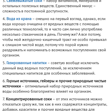
3.
Свежевыжатые соки
– набор витаминов, минералов и
остальных полезных веществ. Единственный минус –
сложность в постоянной доступности.
4.
Вода из крана
– смешно на первый взгляд, однако, если
вода хорошо очищена от вредных веществ с помощью
различных технологий, то я часто сам лично употребляю
несколько стаканчиков в день. Почему же? А все потому,
чтобы мой желудочно-кишечный тракт не особо привыкал
к слишком чистой воде, потому что порой нужно
раздражать и напоминать о возможных поступлениях свой
организм.
5.
Газированные напитки
– советую вообще исключить
данный вид водных поступлений, за исключением
специальных напитков для особенных заболеваний.
6.
Горные источники, гейзеры и прочие природные чистые
источники
– оптимальный набор природных источников
воды особенно благоприятно влияет на организм.
7.
Концентрированные соки
– от этих источников можно
отказаться сразу же, так как в них содержатся концентраты,
добавки, красители и прочие вредные вещества для