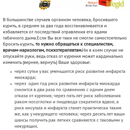
В большинстве случаев организм человека, бросившего
курить, в среднем за два года восстанавливается и
избавляется от последствий отравления его ядами
табачного дыма.Если Вы все-таки не смогли самостоятельно
бросить курить,
то
нужно обращаться к специалистам,
врачам-наркологам, психотерапевтам.
Ни в коем случае не
опускайте руки, ведь отказ от курения может кардинально
изменить (вернее, вернуть) Ваше здоровье:
через сутки у вас уменьшится риск развития инфаркта
миокарда;
через один год риск развития инфаркта миокарда
снизится в два раза по сравнению с одним днем
отказа от курения; через пять лет риск заболевания
раком носоглотки и пищевода сократится вдвое, а
риск инсульта и инфаркта станет практически таким
же, как у некурящего человека; через десять лет ваши
шансы получить рак легких сравняются с таковыми у
некурящих.