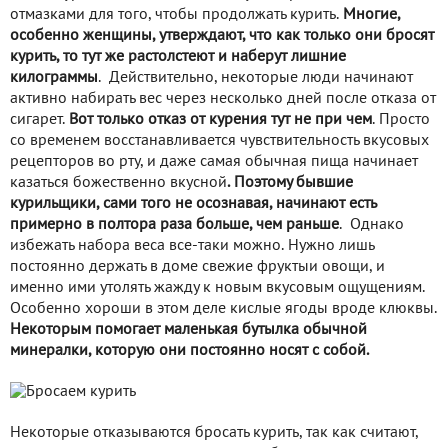
отмазками для того, чтобы продолжать курить.
Многие,
особенно женщины, утверждают, что как только они бросят
курить, то тут же растолстеют и наберут лишние
килограммы
. Действительно, некоторые люди начинают
активно набирать вес через несколько дней после отказа от
сигарет.
Вот только отказ от курения тут не при чем
. Просто
со временем восстанавливается чувствительность вкусовых
рецепторов во рту, и даже самая обычная пища начинает
казаться божественно вкусной
.
Поэтому бывшие
курильщики, сами того не осознавая, начинают есть
примерно в полтора раза больше, чем раньше
. Однако
избежать набора веса все-таки можно. Нужно лишь
постоянно держать в доме свежие фруктыи овощи, и
именно ими утолять жажду к новым вкусовым ощущениям.
Особенно хороши в этом деле кислые ягоды вроде клюквы.
Некоторым помогает маленькая бутылка обычной
минералки, которую они постоянно носят с собой.
Некоторые отказываются бросать курить, так как считают,