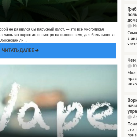
Гриб
поль
дом
На
оторой не развился бы парусный флот, — это всё многоликая
Сама
на лишь как наркотик, несмотря на пышное имя, для большинства
в ан
боснован ли ...
част
ЧИТАТЬ ДАЛЕЕ
Чем 
Юл
Мне 
нрав
нико
Ворк
нач
упр
Ал
Пона
это 
прив