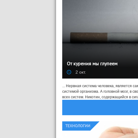
От курения мы глупеем
2 окт.
... Нервная система человека, является с
системой организма. А головной мозг, в св
всех систем. Никотин, содержащийся в сигар
ТЕХНОЛОГИИ