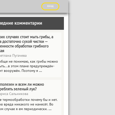
вход
ледние комментарии
ких случаях стоит мыть грибы, а
а достаточно сухой чистки —
енности обработки грибного
жая
етлана Пугачева
обще не понимаю, как грибы можно
ыть...в этом плане предупреждён-
ит вооружён. Поэтому я
...
полезен и всем ли можно
реблять зеленый лук?
риса Сальникова
е термообработки почему бы и нет.
ю вреда никакого не нанесёт. Во
ом случае я ем периодически.
...