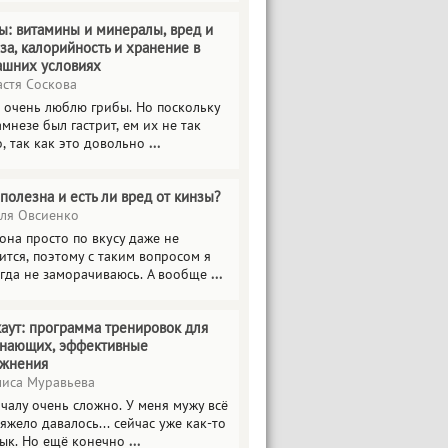
ы: витамины и минералы, вред и
за, калорийность и хранение в
ашних условиях
стя Соскова
 очень люблю грибы. Но поскольку
амнезе был гастрит, ем их не так
о, так как это довольно
...
полезна и есть ли вред от кинзы?
я Овсиенко
она просто по вкусу даже не
ится, поэтому с таким вопросом я
гда не заморачиваюсь. А вообще
...
аут: программа тренировок для
инающих, эффективные
ажнения
иса Муравьева
чалу очень сложно. У меня мужу всё
тяжело давалось... сейчас уже как-то
ык. Но ещё конечно
...