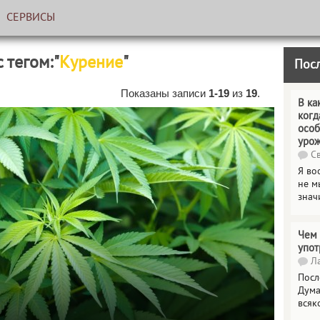
СЕРВИСЫ
с тегом:"
Курение
"
Пос
Показаны записи
1-19
из
19
.
В ка
когд
особ
уро
Св
Я во
не м
знач
Чем 
упот
Ла
Посл
Дума
всяк