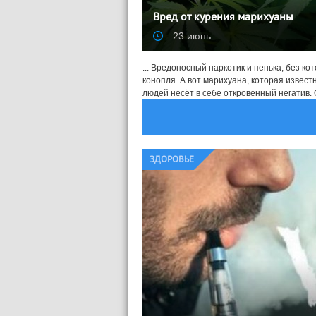
Вред от курения марихуаны
23 июнь
... Вредоносный наркотик и пенька, без к
конопля. А вот марихуана, которая извест
людей несёт в себе откровенный негатив. О
ЗДОРОВЬЕ