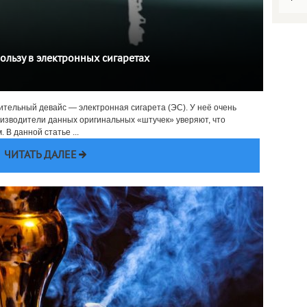
ользу в электронных сигаретах
урительный девайс — электронная сигарета (ЭС). У неё очень
изводители данных оригинальных «штучек» уверяют, что
В данной статье ...
ЧИТАТЬ ДАЛЕЕ