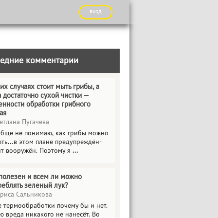
вход
едние комментарии
их случаях стоит мыть грибы, а
а достаточно сухой чистки —
енности обработки грибного
ая
етлана Пугачева
обще не понимаю, как грибы можно
ть...в этом плане предупреждён-
ит вооружён. Поэтому я
...
полезен и всем ли можно
реблять зеленый лук?
риса Сальникова
е термообработки почему бы и нет.
ю вреда никакого не нанесёт. Во