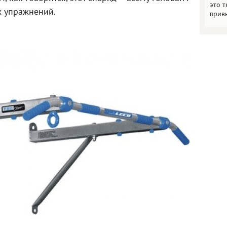
это т
х упражнений.
прив