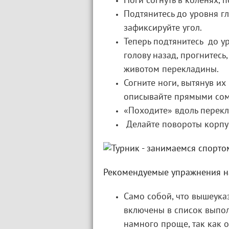
Ноги согнуть в коленях, п
Подтянитесь до уровня гл
зафиксируйте угол.
Теперь подтянитесь до у
голову назад, прогнитесь
животом перекладины.
Согните ноги, вытянув их
описывайте прямыми сом
«Походите» вдоль перек
Делайте повороты корпус
Рекомендуемые упражнения на
Само собой, что вышеук
включены в список выпо
намного проще, так как 