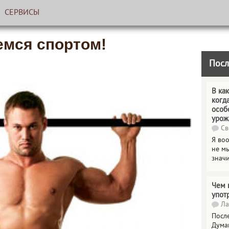
СЕРВИСЫ
емся спортом!
Посл
В как
когд
особ
урож
Св
Я во
не мы
знач
Чем 
упот
Ла
Посл
Дума