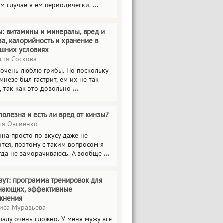
ом случае я ем периодически.
...
ы: витамины и минералы, вред и
за, калорийность и хранение в
шних условиях
стя Соскова
 очень люблю грибы. Но поскольку
мнезе был гастрит, ем их не так
, так как это довольно
...
полезна и есть ли вред от кинзы?
я Овсиенко
на просто по вкусу даже не
тся, поэтому с таким вопросом я
гда не заморачиваюсь. А вообще
...
аут: программа тренировок для
нающих, эффективные
жнения
иса Муравьева
чалу очень сложно. У меня мужу всё