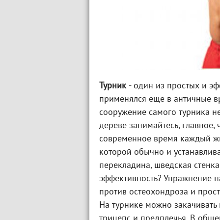
Турник
- один из простых и э
применялся еще в античные вр
сооружение самого турника не
дереве занимайтесь, главное, ч
современное время каждый жи
которой обычно и устанавлива
перекладина, шведская стенка 
эффективность? Упражнение н
против остеохондроза и прос
На турнике можно закачивать 
трицепс и предплечья. В общем