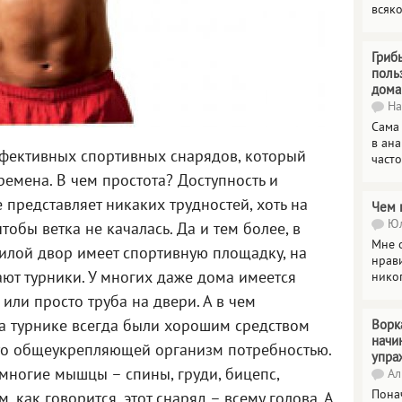
всяк
Гриб
поль
дома
На
Сама
в ана
ффективных спортивных снарядов, который
часто
емена. В чем простота? Доступность и
 представляет никаких трудностей, хоть на
Чем 
Юл
тобы ветка не качалась. Да и тем более, в
Мне о
лой двор имеет спортивную площадку, на
нрави
ют турники. У многих даже дома имеется
нико
или просто труба на двери. А в чем
а турнике всегда были хорошим средством
Ворк
начи
то общеукрепляющей организм потребностью.
упра
многие мышцы – спины, груди, бицепс,
Ал
Пона
, как говорится, этот снаряд – всему голова. А