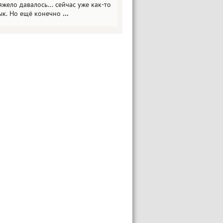
яжело давалось... сейчас уже как-то
ык. Но ещё конечно
...