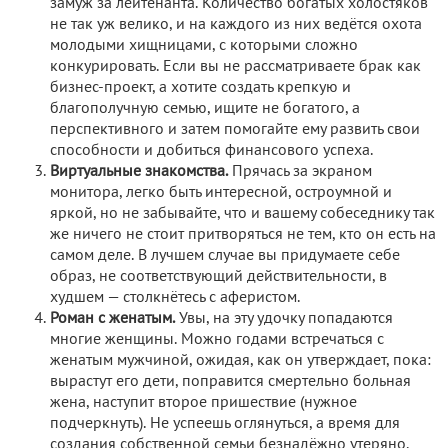
замуж за лейтенанта. Количество богатых холостяков
не так уж велико, и на каждого из них ведётся охота
молодыми хищницами, с которыми сложно
конкурировать. Если вы не рассматриваете брак как
бизнес-проект, а хотите создать крепкую и
благополучную семью, ищите не богатого, а
перспективного и затем помогайте ему развить свои
способности и добиться финансового успеха.
Виртуальные знакомства.
Прячась за экраном
монитора, легко быть интересной, остроумной и
яркой, но не забывайте, что и вашему собеседнику так
же ничего не стоит притворяться не тем, кто он есть на
самом деле. В лучшем случае вы придумаете себе
образ, не соответствующий действительности, в
худшем — столкнётесь с аферистом.
Роман с женатым.
Увы, на эту удочку попадаются
многие женщины. Можно годами встречаться с
женатым мужчиной, ожидая, как он утверждает, пока:
вырастут его дети, поправится смертельно больная
жена, наступит второе пришествие (нужное
подчеркнуть). Не успеешь оглянуться, а время для
создания собственной семьи безнадёжно утеряно.