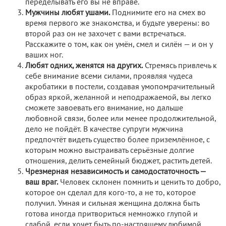
переделывать его вы не вправе.
Мужчины любят ушами.
Поднимите его на смех во
время первого же знакомства, и будьте уверены: во
второй раз он не захочет с вами встречаться.
Расскажите о том, как он умён, смел и силён — и он у
ваших ног.
Любят одних, женятся на других.
Стремясь привлечь к
себе внимание всеми силами, проявляя чудеса
акробатики в постели, создавая умопомрачительный
образ яркой, желанной и неподражаемой, вы легко
сможете завоевать его внимание, но дальше
любовной связи, более или менее продолжительной,
дело не пойдёт. В качестве супруги мужчина
предпочтёт видеть существо более приземлённое, с
которым можно выстраивать серьёзные долгие
отношения, делить семейный бюджет, растить детей.
Чрезмерная независимость и самодостаточность —
ваш враг.
Человек склонен помнить и ценить то добро,
которое он сделал для кого-то, а не то, которое
получил. Умная и сильная женщина должна быть
готова иногда притвориться немножко глупой и
слабой, если хочет быть по-настоящему любимой.