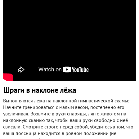
Шраги в наклоне лёжа
Выполняются лёжа на наклонной гимнастической скамье.
Начните тренироваться с малым весом, постепенно его
увеличивая. Возьмите в руки снаряды, лягте животом на
наклонную скамью так, чтобы ваши руки свободно с неё
свисали. Смотрите строго перед собой, убедитесь в том, что
ваша поясница находится в ровном положении (не