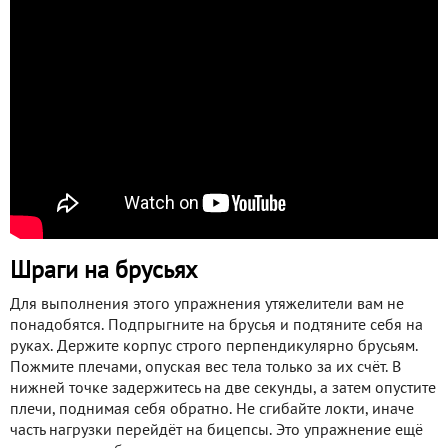
Шраги на брусьях
Для выполнения этого упражнения утяжелители вам не
понадобятся. Подпрыгните на брусья и подтяните себя на
руках. Держите корпус строго перпендикулярно брусьям.
Пожмите плечами, опуская вес тела только за их счёт. В
нижней точке задержитесь на две секунды, а затем опустите
плечи, поднимая себя обратно. Не сгибайте локти, иначе
часть нагрузки перейдёт на бицепсы. Это упражнение ещё