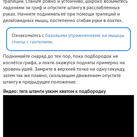
трапеций. Станьте ровно и устойчиво, широко возьмитесь
ладонями за гриф и опустите штангу в расслабленных
руках. Начните поднимать её при помощи трапеций и
дельтовидных мышц, постепенно сгибая руки в локтях.
Ознакомьтесь с
базовыми упражнениями на мышцы
спины с гантелями
.
Поднимайте снаряд до тех пор, пока подбородок не
коснётся грифа, а локти окажутся подняты примерно на
уровень ушей. Замрите в верхней точке на одну секунду,
затем так же плавно, скользящим движением опустите
штангу в предыдущее положение.
Видео: тяга штанги узким хватом к подбородку