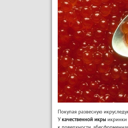
Покупая развесную икруследуе
У
качественной икры
икринки 
к поверхности, абесформенна