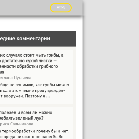
вход
едние комментарии
их случаях стоит мыть грибы, а
а достаточно сухой чистки —
енности обработки грибного
ая
етлана Пугачева
обще не понимаю, как грибы можно
ть...в этом плане предупреждён-
ит вооружён. Поэтому я
...
полезен и всем ли можно
реблять зеленый лук?
риса Сальникова
е термообработки почему бы и нет.
ю вреда никакого не нанесёт. Во