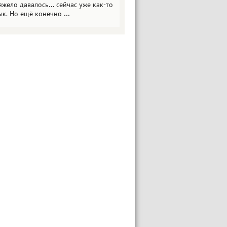
яжело давалось... сейчас уже как-то
ык. Но ещё конечно
...