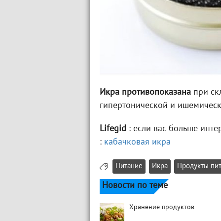
Икра противопоказана
при ск
гипертонической и ишемическ
Lifegid
: если вас больше инте
:
кабачковая икра
Питание
Икра
Продукты пи
Новости по теме
Хранение продуктов