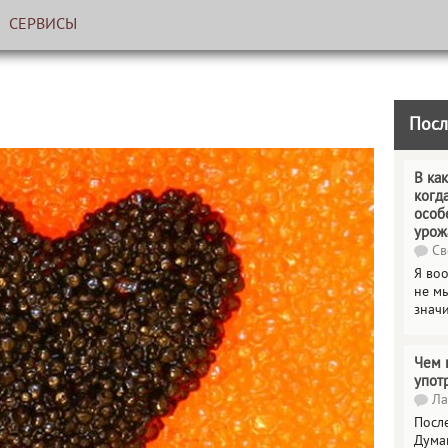
СЕРВИСЫ
Посл
В как
когд
особ
урож
Св
Я во
не мы
знач
Чем 
упот
Ла
Посл
Дума