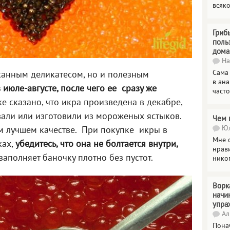
всяк
Гриб
поль
дома
На
Сама
сканным деликатесом, но и полезным
в ана
 июле-августе
, после чего ее
сразу же
часто
ке сказано, что икра произведена в декабре,
овали или изготовили из мороженых ястыков.
Чем 
Юл
ом лучшем качестве. При покупке икры в
Мне о
ках,
убедитесь, что она не болтается внутри,
нрави
 заполняет баночку плотно без пустот.
нико
Ворк
начи
упра
Ал
Пона