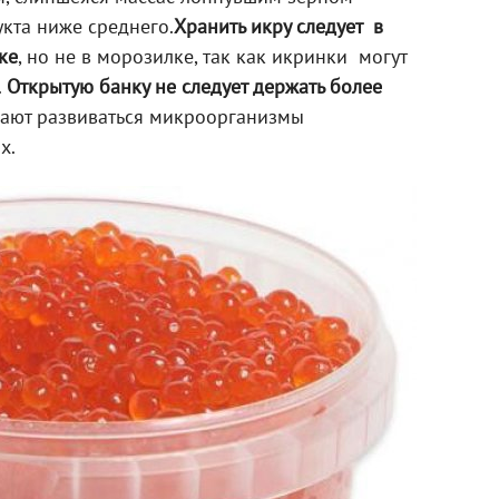
укта ниже среднего.
Хранит
ь
икру
следует
в
ке
, но не в морозилке, так как икринки могут
.
О
ткрытую банку
не следует держать
более
инают развиваться микроорганизмы
х.