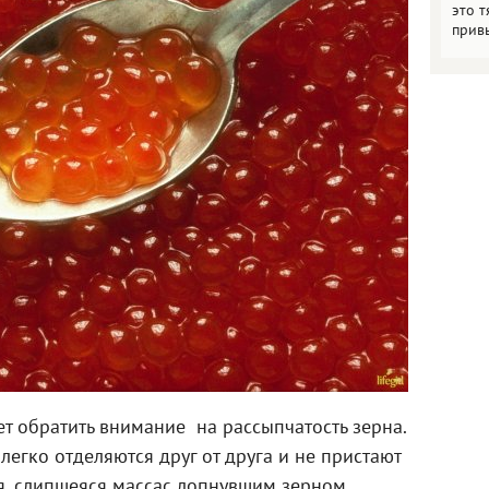
это т
прив
т обратить внимание на рассыпчатость зерна.
легко отделяются друг от друга и не пристают
я, слипшеяся массас лопнувшим зерном