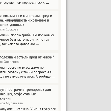
ом случае я ем периодически.
...
ы: витамины и минералы, вред и
за, калорийность и хранение в
шних условиях
стя Соскова
 очень люблю грибы. Но поскольку
мнезе был гастрит, ем их не так
, так как это довольно
...
полезна и есть ли вред от кинзы?
я Овсиенко
на просто по вкусу даже не
тся, поэтому с таким вопросом я
гда не заморачиваюсь. А вообще
...
аут: программа тренировок для
нающих, эффективные
жнения
иса Муравьева
чалу очень сложно. У меня мужу всё