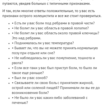
путаются, увидев больных с типичными признаками.
И так, если многие ответы положительные, то у вас есть
признаки острого холецистита и все же стоит провериться.
• Есть ли у вас боли под ребрами в правой части?
• Не болит ли у вас область в правой лопатке?
• Не болит ли у вас область около правой ключицы?
Это над ребрами.
• Поднималась ли у вас температура?
• Бывает ли, что вы не можете принять нормальную
позу при отдыхе или сне?
• Не наблюдалась ли у вас помутнение, тошнота и
рвота?
• Если все-таки у вас был приступ боли, то было ли
такое еще раньше?
• Был ли у вас озноб?
• Связываете ли свою боль с принятием жирной,
острой или соленой пищей? Принимали ли вы ее до
возникновения боли?
• Не было ли у вас каких-либо заболеваний с
печенью?