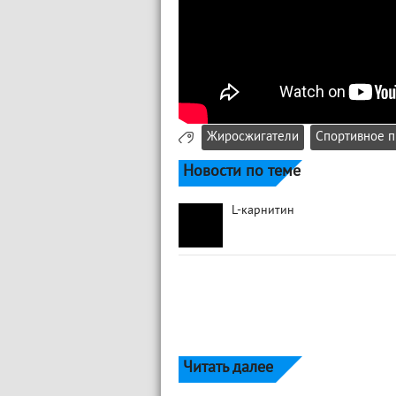
Жиросжигатели
Спортивное п
Новости по теме
L-карнитин
Читать далее