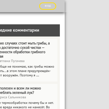
вход
едние комментарии
их случаях стоит мыть грибы, а
а достаточно сухой чистки —
енности обработки грибного
ая
етлана Пугачева
обще не понимаю, как грибы можно
ть...в этом плане предупреждён-
ит вооружён. Поэтому я
...
полезен и всем ли можно
реблять зеленый лук?
риса Сальникова
е термообработки почему бы и нет.
ю вреда никакого не нанесёт. Во