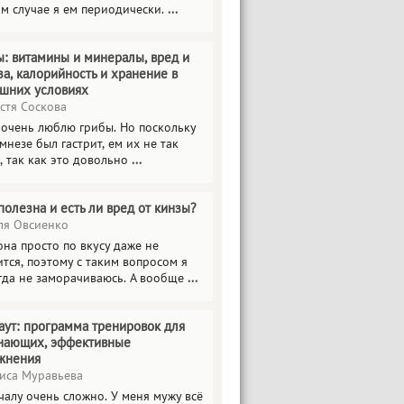
ом случае я ем периодически.
...
ы: витамины и минералы, вред и
за, калорийность и хранение в
шних условиях
стя Соскова
 очень люблю грибы. Но поскольку
мнезе был гастрит, ем их не так
, так как это довольно
...
полезна и есть ли вред от кинзы?
я Овсиенко
на просто по вкусу даже не
тся, поэтому с таким вопросом я
гда не заморачиваюсь. А вообще
...
аут: программа тренировок для
нающих, эффективные
жнения
иса Муравьева
чалу очень сложно. У меня мужу всё