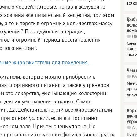
всяк
чных червей, которые, попав в желудочно-
з хозяина все питательный вещества, при этом
Гриб
, а то и терять в огромных количествах массу
поль
дома
похудения? Последующая операция,
На
итов и огромный период восстановления
Сама
 того не стоит.
в ана
часто
ные жиросжигатели для похудения.
Чем 
игатели, которые можно приобрести в
Юл
Мне о
лах спортивного питания, а также у тренеров
нрави
ом это лекарства, уменьшающие холестерин
нико
 для их уменьшения в тканях. Самое
ин. Да, действительно, эти все жиросжигатели
Ворк
начи
 при одном условии, если вы постоянно
упра
ажерном зале. Причем очень упорно. Но
Ал
не препарата и отсутствии физических нагрузок
Пона