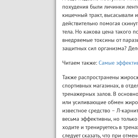
похудения были личинки ленто
кишечный тракт, высасывали и
действительно помогая скинуть
тела. Но какова цена такого 
внедряемые токсины от параз
защитных сил организма? Дело
Читаем также:
Самые эффектив
Также распространены жиросж
спортивных магазинах, в отде
тренажерных залов. В основн
или усиливающие обмен жиров
известное средство – Л-карнит
весьма эффективны, но только
ходите и тренируетесь в трен
следует сказать, что при отме