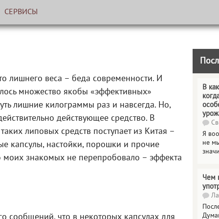
СЕРВИСЫ
Посл
о лишнего веса – беда современности. И
В как
вилось множество якобы «эффективных»
когд
нуть лишние килограммы раз и навсегда. Но,
особ
урож
 действительно действующее средство. В
Св
таких липовых средств поступает из Китая –
Я во
не мы
ые капсулы, настойки, порошки и прочие
знач
о моих знакомых не перепробовало – эффекта
Чем 
упот
Ла
Посл
Дума
о сообщений, что в некоторых капсулах для