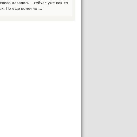
яжело давалось... сейчас уже как-то
ык. Но ещё конечно
...