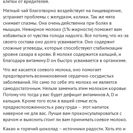
клетки от вредителей.
Мятный чай благотворно воздействует на пищеварение,
устраняет проблемы с желудком, колики. Так же мята
снимает спазмы. Она очень действенна при болях в
мышцах. Нежирное молоко (1%-жирности) поможет вам
избавиться от чувства голода надолго. Все потому, что из-за
своего состава оно долго усваивается. Оно содержит
сложные углеводы, которые способствуют стабилизации
уровня сахара в крови. В молоке содержится кальций, и
благодаря витамину D он быстро усваивается в организме.
Что же касается соевого молока, оно помогает
предотвратить возникновение сердечно-сосудистых
заболеваний. Но само по себе это молоко не является
самодостаточным. Нельзя заменить этим молоком коровье.
Потому что тогда у вас будет дефицит витаминов А, D и
кальция. Кроме того если в вашей семье есть
предрасположенность к раку груди – этот напиток
наверное не для вас. Лучше вам проконсультироваться с
врачом и выяснить стоит ли вам принимать соевое молоко.
Какао и горячий шоколад – источники радости. Хоть это и