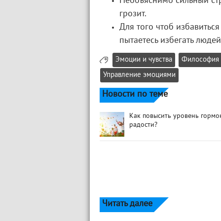
Необъяснимо сильный стра
грозит.
Для того чтоб избавиться 
пытаетесь избегать люде
Эмоции и чувства
Философия
Управление эмоциями
Новости по теме
Как повысить уровень гормо
радости?
Читать далее