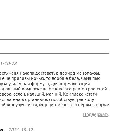
1-10-28
сть меня начала доставать в период менопаузы.
и еще приливы ночью, то вообще беда. Сама пью
уза усиленная формула, для нормализации
мональный комплекс на основе экстрактов растений.
евера, селен, кальций, магний. Комплекс кстати
коллагена в организме, способствует расходу
ий вид улучшился, морщин меньше и нервы в норме.
Поддержать
ва
2021-10-12