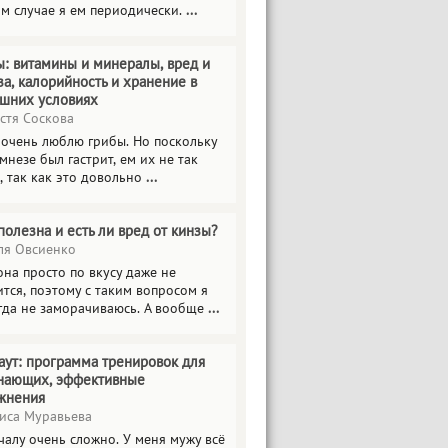
ом случае я ем периодически.
...
ы: витамины и минералы, вред и
за, калорийность и хранение в
шних условиях
стя Соскова
 очень люблю грибы. Но поскольку
мнезе был гастрит, ем их не так
, так как это довольно
...
полезна и есть ли вред от кинзы?
я Овсиенко
на просто по вкусу даже не
тся, поэтому с таким вопросом я
гда не заморачиваюсь. А вообще
...
аут: программа тренировок для
нающих, эффективные
жнения
иса Муравьева
чалу очень сложно. У меня мужу всё