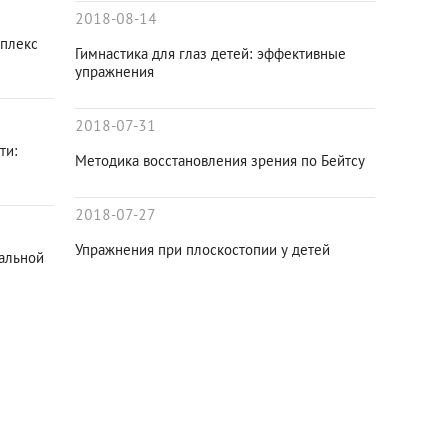
2018-08-14
мплекс
Гимнастика для глаз детей: эффективные
упражнения
2018-07-31
ти:
Методика восстановления зрения по Бейтсу
2018-07-27
Упражнения при плоскостопии у детей
альной