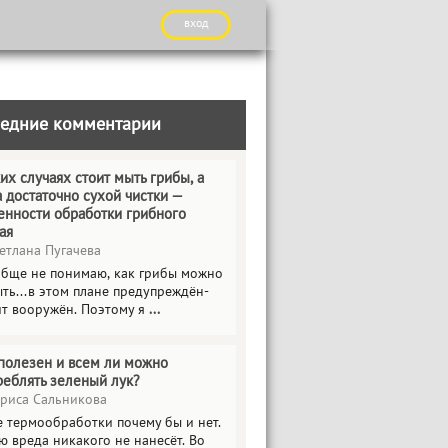
вход
едние комментарии
их случаях стоит мыть грибы, а
а достаточно сухой чистки —
енности обработки грибного
ая
етлана Пугачева
обще не понимаю, как грибы можно
ть...в этом плане предупреждён-
ит вооружён. Поэтому я
...
полезен и всем ли можно
реблять зеленый лук?
риса Сальникова
е термообработки почему бы и нет.
ю вреда никакого не нанесёт. Во