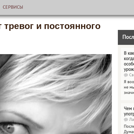
СЕРВИСЫ
т тревог и постоянного
Посл
В как
когд
особ
урож
Св
Я во
не мы
знач
Чем 
упот
Ла
Посл
Дума