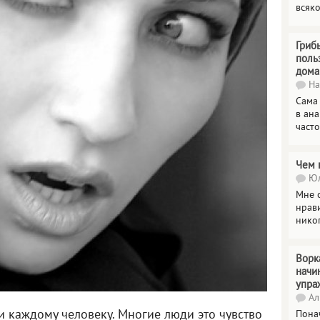
всяк
Гриб
поль
дома
На
Сама
в ана
часто
Чем 
Юл
Мне о
нрави
нико
Ворк
начи
упра
Ал
и каждому человеку. Многие люди это чувство
Пона