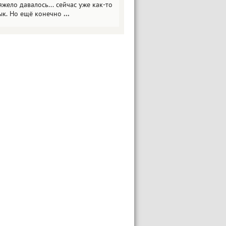
яжело давалось... сейчас уже как-то
ык. Но ещё конечно
...