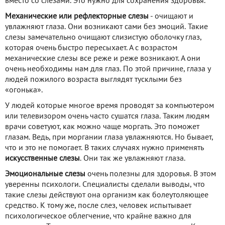
вместо со слезами. Это нужно для сохранения здоровья.
Механические или рефлекторные слезы
- очищают и
увлажняют глаза. Они возникают сами без эмоций. Такие
слезы замечательно очищают слизистую оболочку глаз,
которая очень быстро пересыхает. А с возрастом
механические слезы все реже и реже возникают. А они
очень необходимы нам для глаз. По этой причине, глаза у
людей пожилого возраста выглядят тусклыми без
«огонька».
У людей которые многое время проводят за компьютером
или телевизором очень часто сушатся глаза. Таким людям
врачи советуют, как можно чаще моргать. Это поможет
глазам. Ведь, при моргании глаза увлажняются. Но бывает,
что и это не помогает. В таких случаях нужно применять
искусственные слезы
. Они так же увлажняют глаза.
Эмоциональные слезы
очень полезны для здоровья. В этом
уверенны психологи. Специалисты сделали выводы, что
такие слезы действуют она организм как болеутоляющее
средство. К тому же, после слез, человек испытывает
психологическое облегчение, что крайне важно для