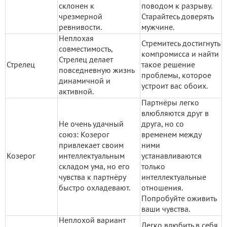
склонен к
поводом к разрыву.
чрезмерной
Старайтесь доверять
ревнивости.
мужчине.
Неплохая
Стремитесь достигнуть
совместимость,
компромисса и найти
Стрелец делает
Стрелец
такое решение
повседневную жизнь
проблемы, которое
динамичной и
устроит вас обоих.
активной.
Партнёры легко
влюбляются друг в
Не очень удачный
друга, но со
союз: Козерог
временем между
привлекает своим
ними
Козерог
интеллектуальным
устанавливаются
складом ума, но его
только
чувства к партнёру
интеллектуальные
быстро охладевают.
отношения.
Попробуйте оживить
ваши чувства.
Неплохой вариант
Легко влюбить в себя