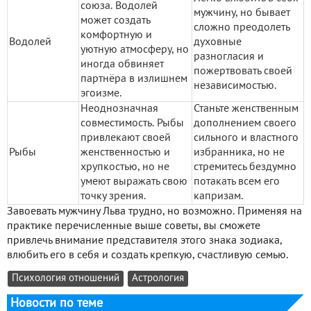
союза. Водолей
мужчину, но бывает
может создать
сложно преодолеть
комфортную и
Водолей
духовные
уютную атмосферу, но
разногласия и
иногда обвиняет
пожертвовать своей
партнёра в излишнем
независимостью.
эгоизме.
Неоднозначная
Станьте женственным
совместимость. Рыбы
дополнением своего
привлекают своей
сильного и властного
Рыбы
женственностью и
избранника, но не
хрупкостью, но не
стремитесь бездумно
умеют выражать свою
потакать всем его
точку зрения.
капризам.
Завоевать мужчину Льва трудно, но возможно. Применяя на
практике перечисленные выше советы, вы сможете
привлечь внимание представителя этого знака зодиака,
влюбить его в себя и создать крепкую, счастливую семью.
Психология отношений
Астрология
Новости по теме