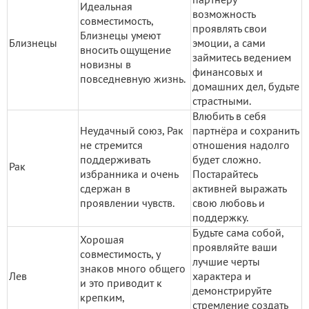
партнёру
Идеальная
возможность
совместимость,
проявлять свои
Близнецы умеют
Близнецы
эмоции, а сами
вносить ощущение
займитесь ведением
новизны в
финансовых и
повседневную жизнь.
домашних дел, будьте
страстными.
Влюбить в себя
Неудачный союз, Рак
партнёра и сохранить
не стремится
отношения надолго
поддерживать
будет сложно.
Рак
избранника и очень
Постарайтесь
сдержан в
активней выражать
проявлении чувств.
свою любовь и
поддержку.
Будьте сама собой,
Хорошая
проявляйте ваши
совместимость, у
лучшие черты
знаков много общего
Лев
характера и
и это приводит к
демонстрируйте
крепким,
стремление создать