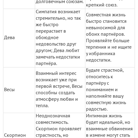
долговечным союзам.
крепкий союз.
Симпатия возникает
Совместная жизнь
стремительно, но так
быстро становится
же быстро
невыносимой для
перерастает в
обоих партнёров.
Дева
обоюдное
Проявляйте больше
недовольство друг
терпения и не ищите
другом; Дева любит
у избранника
замечать недостатки
недостатки.
партнёра.
Будьте страстной,
Взаимный интерес
относитесь к
возникает уже при
партнёру с
первой встрече, Весы
Весы
пониманием и
способны создать
наполняйте вашу
атмосферу любви и
совместную жизнь
тепла.
радостью.
Неоднозначная
Интимная жизнь
совместимость.
будет идеальной, но
Скорпион проявляет
взаимные обвинения
Скорпион
страстность, но
в измене могут стать