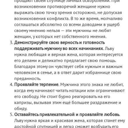
прощают своей спутнице личных оскорблений. При
возникновении противоречий женщине нужно
выражать свою точку зрения осторожно, не допуская
возникновения конфликта. В то же время, молчаливо
соглашаться абсолютно со всеми доводами в ущерб
своему мнению нельзя — эти мужчины не любят
женщин, у которых нет собственного мнения.
Демонстрируйте свою верность и готовность
поддерживать мужчину во всех начинаниях
. Льву
нужна любящая и верная жена, которая интересуется
его делами и деликатно предлагает свою помощь.
Благодаря этому он чувствует себя нужным и важным
человеком в семье, а в ответ дарит избраннице свою
преданность.
Проявляйте терпение
. Мужчина этого знака не любит,
когда ему начинают читать нотации или ограничивают
его свободу. Не стоит бурно реагировать на его
капризы, вызывая этим ещё большее раздражение и
обиду.
Оставайтесь привлекательной и проявляйте любовь
.
Льву нужна яркая и красивая жена, которая станет ему
достойной спутницей и легко сможет возбудить его