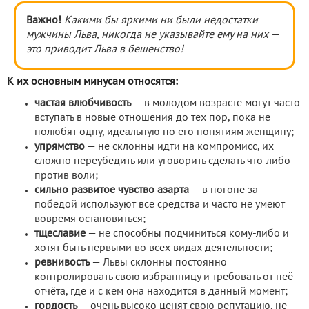
Важно!
Какими бы яркими ни были недостатки
мужчины Льва, никогда не указывайте ему на них —
это приводит Льва в бешенство!
К их основным минусам относятся:
частая влюбчивость
— в молодом возрасте могут часто
вступать в новые отношения до тех пор, пока не
полюбят одну, идеальную по его понятиям женщину;
упрямство
— не склонны идти на компромисс, их
сложно переубедить или уговорить сделать что-либо
против воли;
сильно развитое чувство азарта
— в погоне за
победой используют все средства и часто не умеют
вовремя остановиться;
тщеславие
— не способны подчиниться кому-либо и
хотят быть первыми во всех видах деятельности;
ревнивость
— Львы склонны постоянно
контролировать свою избранницу и требовать от неё
отчёта, где и с кем она находится в данный момент;
гордость
— очень высоко ценят свою репутацию, не