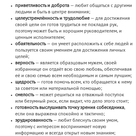
приветливость и доброта
— любит общаться с другими
людьми и быть в центре внимания;
целеустремлённость и трудолюбие
— для достижения
своей цели он готов трудиться не покладая рук,
поэтому может быть и хорошим руководителем, и
ценным исполнителем;
обаятельность
— он умеет расположить к себе людей и
пользуется своим умением для достижения личных
целей;
верность
— является образцовым мужем, своей
избраннице он отдаёт всю свою любовь, обеспечивая
её и свою семью всем необходимым и самым лучшим;
щедрость
— готов помочь всем, кто обращается к нему
за советом или материальной помощью;
смелость
— может решиться на отважный поступок
или безумный риск, если видит, что дело этого стоит;
готовность выслушивать точку зрения собеседника
,
если она выражена спокойно и тактично;
эрудированность
— любит блеснуть своим умом,
поэтому с интересом воспринимает новую
информацию и всегда открыт новым знаниям;