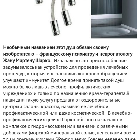
Необычным названием этот душ обязан своему
изобретателю – французскому психиатру и невропатологу
Жану Мартену Шарко.
Изначально это приспособление
задумывалось как устройство для проведения лечебных
процедур, которыя восстанавливают кровообращениеи
улучшают иммунитет. Долгое время принять такой душ
можно было лишь в лечебно-профилактических
учреждениях и только по назначению врача-терапевта.В
наши дни такую услугу предлагают оздоровительные
центрыи салоны красоты, называя ее лечебной,
профилактическиой или даже косметической. В лечебно-
профилактических целях Шарко обычно назначают в
комплексе с гидромассажем или ваннами с различными
добавками (морской минеральной солью, лепестками роз и
т.д.) и другими курсами SPA-процедур.Совсем недавно даже