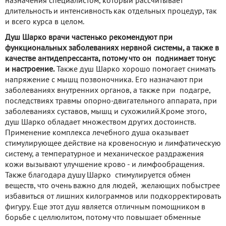
назначения специалистом, который рассчитывает
длительность и интенсивность как отдельных процедур, так
и всего курса в целом.
Душ Шарко врачи частенько рекомендуют при
функциональных заболеваниях нервной системы, а также в
качестве антидепрессанта, потому что он поднимает тонус
и настроение.
Также душ Шарко хорошо помогает снимать
напряжение с мышц позвоночника. Его назначают при
заболеваниях внутренних органов, а также при подагре,
последствиях травмы опорно-двигательного аппарата, при
заболеваниях суставов, мышц и сухожилий.Кроме этого,
душ Шарко обладает множеством других достоинств.
Применение комплекса лечебного душа оказывает
стимулирующее действие на кровеносную и лимфатическую
систему, а температурное и механическое раздражения
кожи вызывают улучшение крово - и лимфообращения.
Также благодара душу Шарко стимулируется обмен
веществ, что очень важно для людей, желающих побыстрее
избавиться от лишних килограммов или подкорректировать
фигуру. Еще этот душ является отличным помощником в
борьбе с целлюлитом, потому что повышает обменные