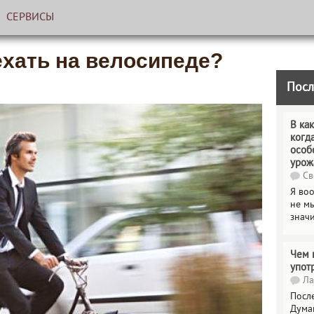
СЕРВИСЫ
ехать на велосипеде?
Посл
В как
когд
особ
урож
Св
Я во
не мы
знач
Чем 
упот
Ла
Посл
Дума