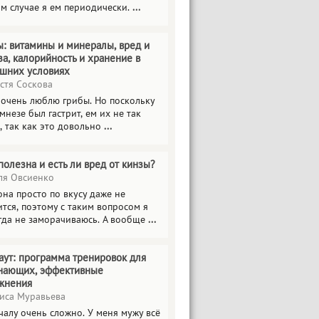
ом случае я ем периодически.
...
ы: витамины и минералы, вред и
за, калорийность и хранение в
шних условиях
стя Соскова
 очень люблю грибы. Но поскольку
мнезе был гастрит, ем их не так
, так как это довольно
...
полезна и есть ли вред от кинзы?
я Овсиенко
на просто по вкусу даже не
тся, поэтому с таким вопросом я
гда не заморачиваюсь. А вообще
...
аут: программа тренировок для
нающих, эффективные
жнения
иса Муравьева
чалу очень сложно. У меня мужу всё