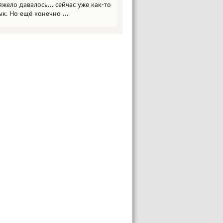
яжело давалось... сейчас уже как-то
ык. Но ещё конечно
...