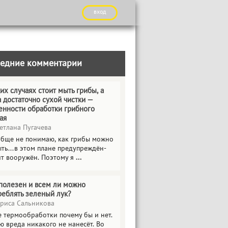
вход
едние комментарии
их случаях стоит мыть грибы, а
а достаточно сухой чистки —
енности обработки грибного
ая
етлана Пугачева
обще не понимаю, как грибы можно
ть...в этом плане предупреждён-
ит вооружён. Поэтому я
...
полезен и всем ли можно
реблять зеленый лук?
риса Сальникова
е термообработки почему бы и нет.
ю вреда никакого не нанесёт. Во