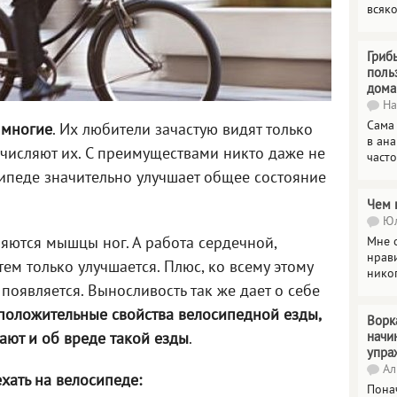
всяк
Гриб
поль
дома
На
Сама
 многие
. Их любители зачастую видят только
в ана
числяют их. С преимуществами никто даже не
часто
осипеде значительно улучшает общее состояние
Чем 
Юл
ляются мышцы ног. А работа сердечной,
Мне о
нрави
ем только улучшается. Плюс, ко всему этому
нико
оявляется. Выносливость так же дает о себе
положительные свойства велосипедной езды,
Ворк
начи
ают и об вреде такой езды
.
упра
Ал
хать на велосипеде:
Пона