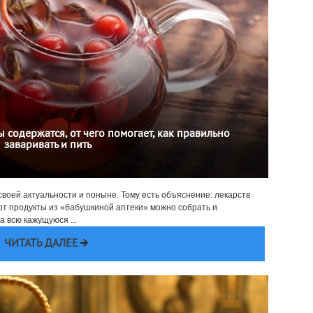
содержатся, от чего помогает, как правильно
заваривать и пить
 своей актуальности и поныне. Тому есть объяснение: лекарств
вот продукты из «бабушкиной аптеки» можно собрать и
 всю кажущуюся ...
ЧИТАТЬ ДАЛЕЕ