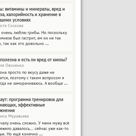
ы: витамины и минералы, вред и
за, калорийность и хранение в
ашних условиях
стя Соскова
 очень люблю грибы. Но поскольку
амнезе был гастрит, ем их не так
о, так как это довольно
...
полезна и есть ли вред от кинзы?
я Овсиенко
она просто по вкусу даже не
ится, поэтому с таким вопросом я
гда не заморачиваюсь. А вообще
...
аут: программа тренировок для
инающих, эффективные
ажнения
иса Муравьева
чалу очень сложно. У меня мужу всё
тяжело давалось... сейчас уже как-то
ык. Но ещё конечно
...