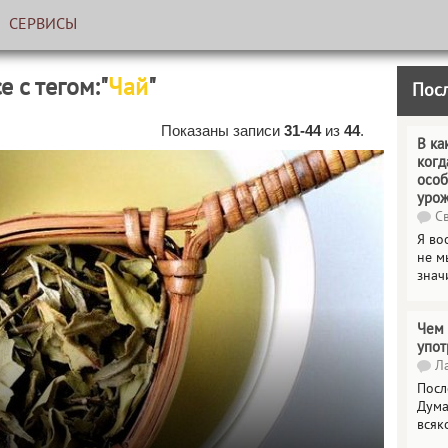
СЕРВИСЫ
е с тегом:"
Чай
"
Пос
Показаны записи
31-44
из
44
.
В ка
когд
особ
уро
Св
Я во
не м
знач
Чем 
упот
Ла
Посл
Дума
всяк