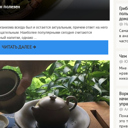
он полезен
Гриб
поль
дом
На
рганизма всегда был и остается актуальным, причем ответ на него
Сама
рицательным. Наиболее популярными сегодня считаются
в ан
й напитки, однако ...
част
ЧИТАТЬ ДАЛЕЕ
Чем 
Юл
Мне 
нрав
нико
Ворк
нач
упр
Ал
Пона
это 
прив