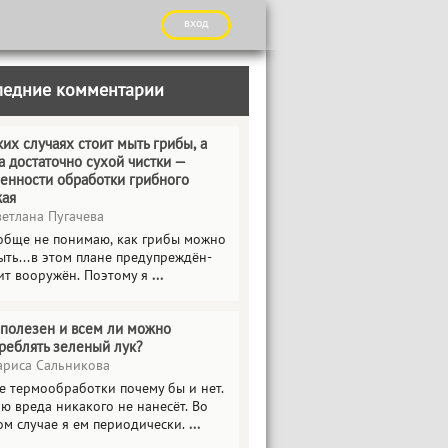
вход
ледние комментарии
ких случаях стоит мыть грибы, а
а достаточно сухой чистки —
енности обработки грибного
жая
етлана Пугачева
обще не понимаю, как грибы можно
ыть...в этом плане предупреждён-
ит вооружён. Поэтому я
...
полезен и всем ли можно
реблять зеленый лук?
риса Сальникова
е термообработки почему бы и нет.
ю вреда никакого не нанесёт. Во
ом случае я ем периодически.
...